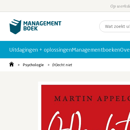
Op werkda
Uitdagingen + oplossingen
Managementboeken
Ove
Psychologie
(H)echt niet