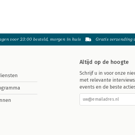
gen voor 23:00 besteld, morgen in huis
Gratis verzending
Altijd op de hoogte
Schrijf u in voor onze nie
diensten
met relevante interviews
events en de beste actie
rogramma
nnen