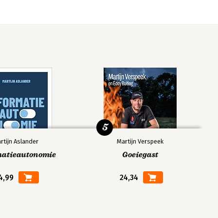
5
rtijn Aslander
Martijn Verspeek
matieautonomie
Goeiegast
4,99
24,34