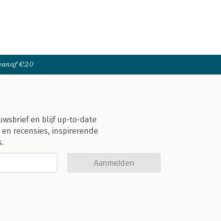
 vanaf €20
uwsbrief en blijf up-to-date
 en recensies, inspirerende
s.
Aanmelden