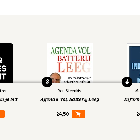
3
4
izen
Ron Steenkist
Ma
in je MT
Agenda Vol, Batterij Leeg
Infor
24,50
2