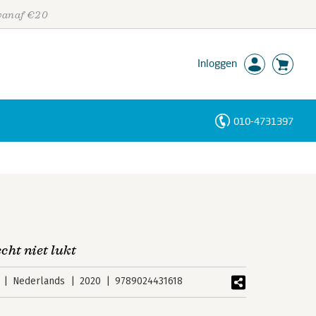
 vanaf €20
Inloggen
010-4731397
Personen
Trefwoorden
echt niet lukt
Nederlands
2020
9789024431618