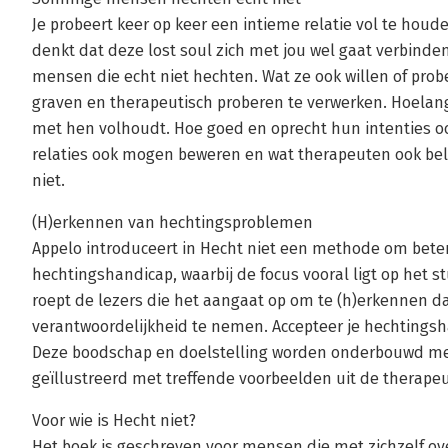
Je probeert keer op keer een intieme relatie vol te houde
denkt dat deze lost soul zich met jou wel gaat verbinden,
mensen die echt niet hechten. Wat ze ook willen of prob
graven en therapeutisch proberen te verwerken. Hoelang
met hen volhoudt. Hoe goed en oprecht hun intenties ook
relaties ook mogen beweren en wat therapeuten ook b
niet.
(H)erkennen van hechtingsproblemen
Appelo introduceert in Hecht niet een methode om bet
hechtingshandicap, waarbij de focus vooral ligt op het 
roept de lezers die het aangaat op om te (h)erkennen d
verantwoordelijkheid te nemen. Accepteer je hechtingsh
Deze boodschap en doelstelling worden onderbouwd met
geïllustreerd met treffende voorbeelden uit de therapeu
Voor wie is Hecht niet?
Het boek is geschreven voor mensen die met zichzelf o