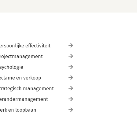
ersoonlijke effectiviteit
rojectmanagement
sychologie
eclame en verkoop
trategisch management
erandermanagement
erk en loopbaan