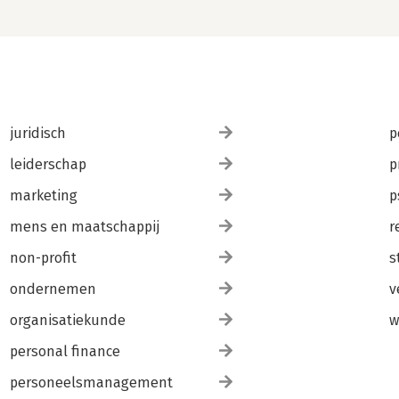
juridisch
p
leiderschap
p
marketing
p
mens en maatschappij
r
non-profit
s
ondernemen
v
organisatiekunde
w
personal finance
personeelsmanagement