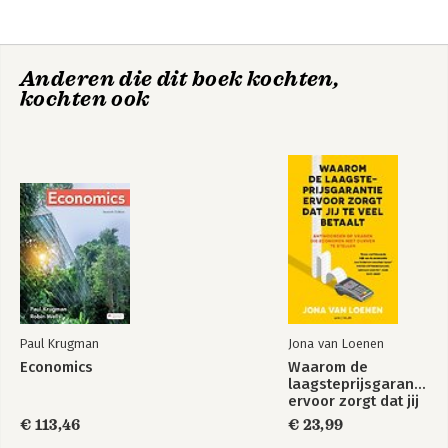
Zelf leren schrijven
Handboek
voor economie en
Platformeconomie
Anderen die dit boek kochten,
bedrijfskunde
kochten ook
Zelf leren schrijven
Zelf leren schrijven
voor economie en
bedrijfskunde
Paul Krugman
Jona van Loenen
Economics
Waarom de
Handboek
laagsteprijsgarantie
Platformeconomie
ervoor zorgt dat jij
te veel betaalt
€ 113,46
€ 23,99