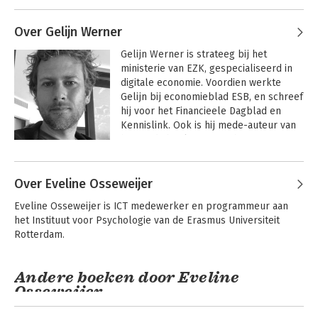
Over Gelijn Werner
Gelijn Werner is strateeg bij het 
ministerie van EZK, gespecialiseerd in 
digitale economie. Voordien werkte 
Gelijn bij economieblad ESB, en schreef 
hij voor het Financieele Dagblad en 
Kennislink. Ook is hij mede-auteur van 
het studieboek 'Leren schrijven voor 
Zelf leren schrijven
studenten economie en bedrijfskunde', 
voor economie en
Andere boeken door Gelijn Werner
mede-samensteller van de Canon van 
bedrijfskunde
Over Eveline Osseweijer
de Economie' en onmatig volger van 
vakliteratuur over de digitale economie. 
Eveline Osseweijer is ICT medewerker en programmeur aan 
Gelijn studeerde ooit aan de 
het Instituut voor Psychologie van de Erasmus Universiteit 
Rijksuniversiteit Groningen af in 
Rotterdam.
algemene economie, met vleugjes 
Bekijk alle boeken
filosofie. Ook is hij bijgeschoold in 
wetenschapsjournalistiek. 
Andere boeken door Eveline
Osseweijer