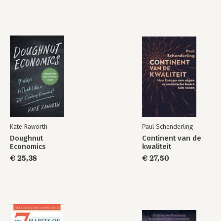
Bekijk alle boeken
Academic Writing
Skills
Bekijk alle boeken
Kate Raworth
Paul Schenderling
Doughnut
Continent van de
Economics
kwaliteit
€ 25,38
€ 27,50