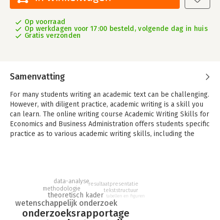
Op voorraad
Op werkdagen voor 17:00 besteld, volgende dag in huis
Gratis verzonden
Samenvatting
For many students writing an academic text can be challenging.
However, with diligent practice, academic writing is a skill you
can learn. The online writing course Academic Writing Skills for
Economics and Business Administration offers students specific
practice as to various academic writing skills, including the
structure of an academic text, the theoretical framework, data
and methodology, results as well as citing, paraphrasing and
quoting, argumentation, cohesion and sentence structure, and
style, grammar and punctuation. An extensive appendix on
data-analyse
mathematical writing is available online.
resultaatpresentatie
methodologie
tekststructuur
Each chapter starts with an explanation of a particular aspect
theoretisch kader
tabellen en figuren
wetenschappelijk onderzoek
of academic writing. This explanation leads to a rule of thumb
onderzoeksrapportage
and several brief online exercises. Feedback on the exercises