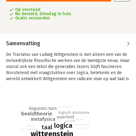
Op voorraad
Nu besteld, dinsdag in huis
Gratis verzonden
Samenvatting
De Tractatus van Ludwig Wittgenstein is niet alleen een van de
invloedrijkste filosofische werken van de twintigste eeuw, maar
vooral ook een tekst die generaties lezers blijft fascineren.
Worstelend met vraagstukken over logica, betekenis en de
wereld ontwikkelt Wittgenstein een radicale visie op wat taal is
en op wat haar grenzen zijn.
Op basis van de gezaghebbende kritische editie vervaardigde
filosoof Victor Gijsbers een geheel nieuwe vertaling van de
tekst, die hier zij aan zij met de Duitse tekst wordt
wereldbeeld
linguistic turn
logisch atomisme
beeldtheorie
gepresenteerd. In helder Nederlands worden de ideeën van
waarheid
metafysica
Wittgenstein voor een nieuw publiek ontsloten. Een uitgebreid
ethiek
russell
logica
nawoord helpt de lezer de weg te vinden in de soms
werkelijkheid
taal
ethiek
wereldbeeld
werkelijkheid
hermetische tekst van de Tractatus.
wittgenstein