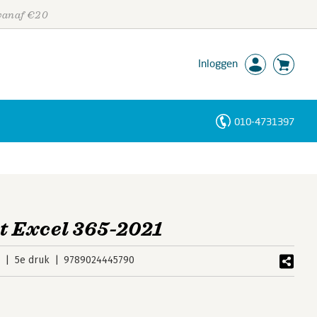
 vanaf €20
Inloggen
010-4731397
Personen
Trefwoorden
t Excel 365-2021
2
5e druk
9789024445790