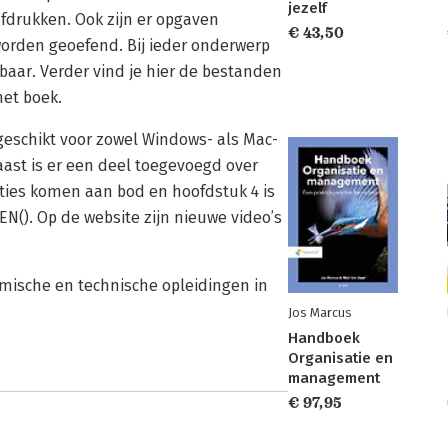
jezelf
fdrukken. Ook zijn er opgaven
€ 43,50
orden geoefend. Bij ieder onderwerp
kbaar. Verder vind je hier de bestanden
het boek.
s geschikt voor zowel Windows- als Mac-
aast is er een deel toegevoegd over
cties komen aan bod en hoofdstuk 4 is
N(). Op de website zijn nieuwe video’s
omische en technische opleidingen in
Jos Marcus
Handboek
Organisatie en
management
€ 97,95