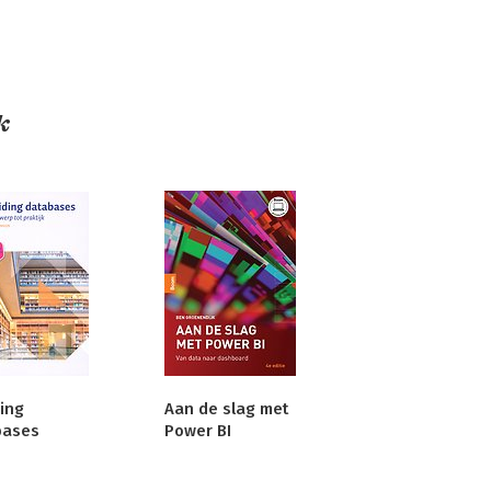
k
ding
Aan de slag met
bases
Power BI