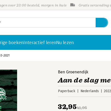
gen voor 23:00 besteld, morgen in huis
Gratis verzending
rige boeken
Interactief leren
Nu lezen
65-2021
Ben Groenendijk
Aan de slag me
Paperback
Nederlands
202
32,95
41,95