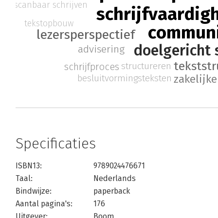
scanbaar schrijven
schrijfvaardig
tekstopbouw
communi
lezersperspectief
doelgericht 
advisering
tekstst
structureren
schrijfproces
zakelijk
besluitvormingsteksten
Specificaties
ISBN13:
9789024476671
Taal:
Nederlands
Bindwijze:
paperback
Aantal pagina's:
176
Uitgever:
Boom