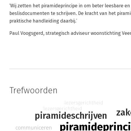
‘Wij zetten het piramideprincipe in om beter leesbare en 
beslisdocumenten te schrijven. De kracht van het piram
praktische handleiding daarbij.’
Paul Voogsgerd, strategisch adviseur woonstichting Vee
Trefwoorden
lezersgerichtheid
lezersgerichtheid
zak
piramideschrijven
piramideprinc
communiceren