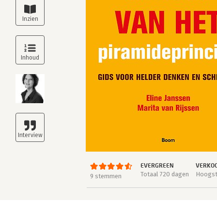
EVERGREEN
VERKOO
Totaal 720 dagen
Hoogste
9 stemmen