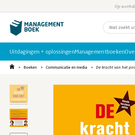
Op werkda
Uitdagingen + oplossingen
Managementboeken
Ove
Boeken
Communicatie en media
De kracht van het pir