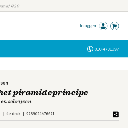
 vanaf €20
Inloggen
010-4731397
Personen
Trefwoorden
ssen
 het piramideprincipe
 en schrijven
6
4e druk
9789024476671