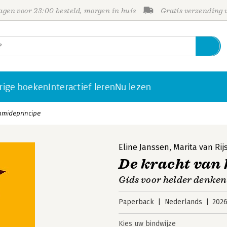
gen voor 23:00 besteld, morgen in huis
Gratis verzending
rige boeken
Interactief leren
Nu lezen
amideprincipe
Eline Janssen
,
Marita van Rij
De kracht van
Gids voor helder denken
Paperback
Nederlands
202
Kies uw bindwijze