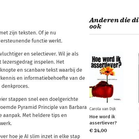
Anderen die di
ook
et zijn teksten. Of je nu
dersteunende functie werkt.
uchtiger en selectiever. Wil je als
t lezersgedrag inspelen. Het
knopte en scanbare tekst waarbij de
orkennis en informatiebehoefte van de
n denkproces.
 vier stappen snel een doelgerichte
eroemde Pyramid Principle van Barbara
Carola van Dijk
re aanpak. Met heldere tips en
Hoe word ik
assertiever?
 werk.
€ 24,00
er hoe je AI slim inzet in elke stap