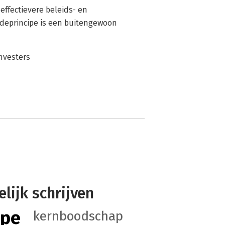
effectievere beleids- en
ideprincipe is een buitengewoon
nvesters
elijk schrijven
ipe
kernboodschap