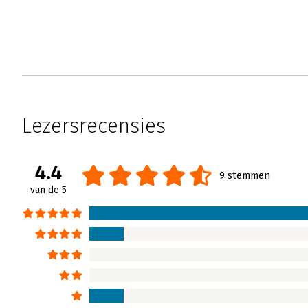
Lezersrecensies
4.4
9 stemmen
van de 5