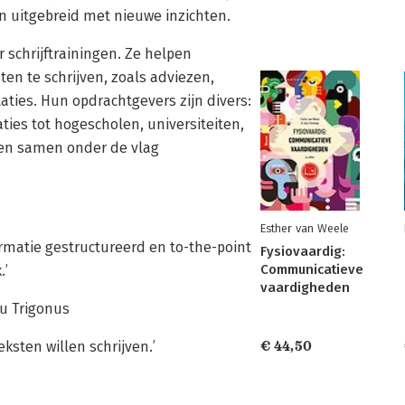
en uitgebreid met nieuwe inzichten.
r schrijftrainingen. Ze helpen
en te schrijven, zoals adviezen,
ties. Hun opdrachtgevers zijn divers:
ties tot hogescholen, universiteiten,
ken samen onder de vlag
Esther van Weele
formatie gestructureerd en to-the-point
Fysiovaardig:
Communicatieve
.’
vaardigheden
au Trigonus
ksten willen schrijven.’
€ 44,50