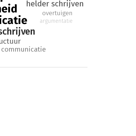
helder schrijven
heid
overtuigen
catie
argumentatie
schrijven
ructuur
e communicatie