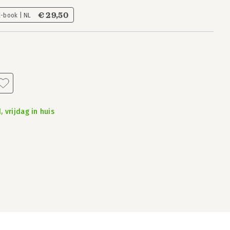
€ 29,50
E-book | NL
 vrijdag in huis