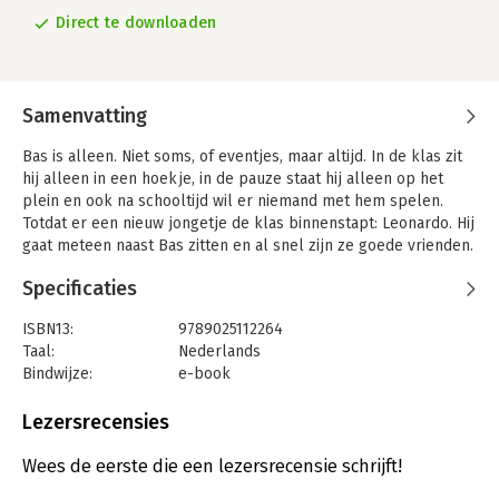
Direct te downloaden
Samenvatting
Bas is alleen. Niet soms, of eventjes, maar altijd. In de klas zit
hij alleen in een hoekje, in de pauze staat hij alleen op het
plein en ook na schooltijd wil er niemand met hem spelen.
Totdat er een nieuw jongetje de klas binnenstapt: Leonardo. Hij
gaat meteen naast Bas zitten en al snel zijn ze goede vrienden.
Alles aan Leonardo is bijzonder: hij woont helemaal alleen in
Specificaties
een enorm landhuis vol geheime gangen, zijn vader zit in een
verre gevangenis en zijn voetbalschoenen schieten altijd raak.
ISBN13:
9789025112264
Bovendien kan hij alles. Tenminste, dat gelooft hij zelf. En het
Taal:
Nederlands
is te hopen dat hij gelijk heeft, want Bas heeft een grote vijand:
Bindwijze:
e-book
Bart. Bart is lelijk, gemeen en snotverwend. Zijn vader is niet
Beveiliging:
watermerk
alleen de machtigste man van de stad, maar ook de rijkste. Van
Bestandsformaat:
epub
Lezersrecensies
Bart val dus niet te winnen. Maar daar denkt Leonardo heel
Aantal pagina's:
144
anders over...
Uitgever:
WPG Kindermedia
Wees de eerste die een lezersrecensie schrijft!
Verschijningsdatum:
4-12-2012