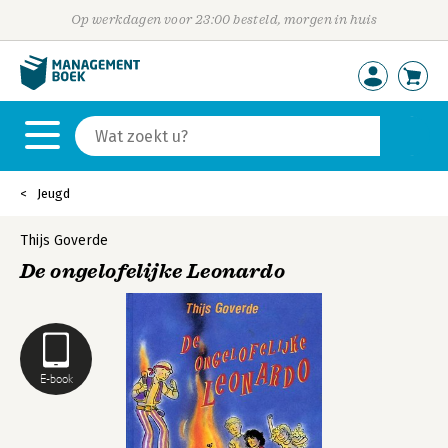
Op werkdagen voor 23:00 besteld, morgen in huis
Jeugd
Thijs Goverde
De ongelofelijke Leonardo
E-book