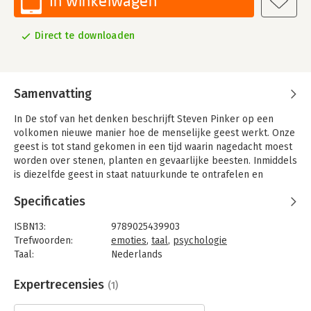
In winkelwagen
Direct te downloaden
Samenvatting
In De stof van het denken beschrijft Steven Pinker op een
volkomen nieuwe manier hoe de menselijke geest werkt. Onze
geest is tot stand gekomen in een tijd waarin nagedacht moest
worden over stenen, planten en gevaarlijke beesten. Inmiddels
is diezelfde geest in staat natuurkunde te ontrafelen en
democratie te bedenken. Hoe heeft de geest zich zo kunnen
Specificaties
aanpassen? Het antwoord is te achterhalen, aldus Pinker, via
taal. Hij onderzoekt onze gesprekken, grappen, conflicten en
ISBN13:
9789025439903
schetst zo een beeld van de gedachten en emoties die onze
Trefwoorden:
emoties
,
taal
,
psychologie
mentale levens vormgeven. Waarom ontstaan taboes? Waarom
Taal:
Nederlands
zijn seks en religie daarmee zo rijkelijk bedeeld? Waarom
Bindwijze:
e-book
wordt ons taalgebruik zo indirect wanneer we onderhandelen,
Beveiliging:
watermerk
Expertrecensies
(1)
verleiden of proberen iemand om te kopen?
Bestandsformaat:
epub
De laatste twee Amerikaanse presidenten zijn in de problemen
Uitgever:
Olympus