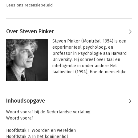
Lees ons recensiebeleid
Over Steven Pinker
Steven Pinker (Montréal, 1954) is een 
experimenteel psycholoog, en 
professor in Psychologie aan Harvard 
University. Hij schreef over taal en 
intelligentie in onder andere Het 
taalinstinct (1994), Hoe de menselijke 
geest werkt (1997), Het onbeschreven 
blad (2002) en De stof van het denken 
Andere boeken door Steven Pinker
(2007). Het unieke van Steven Pinker is 
dat hij zijn antwoorden op zoveel 
Inhoudsopgave
terreinen zoekt: psychologie, 
taalkunde, evolutiebiologie - en dat 
Woord vooraf bij de Nederlandse vertaling
maakt hem ook meteen iemand die 
Woord vooraf
vanuit veel hoeken op debat en 
controverse kan rekenen.
Hoofdstuk 1: Woorden en werelden
Hoofdstuk 2: In het konijnenhol