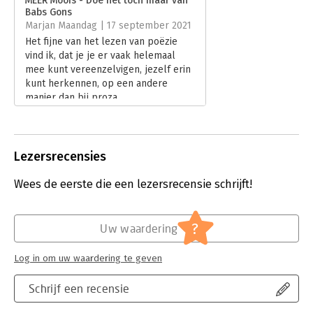
MEER Moois - Doe het toch maar van
Verschijningsdatum:
19-9-2021
Babs Gons
Marjan Maandag | 17 september 2021
Hoofdrubriek:
Literatuur en romans
Het fijne van het lezen van poëzie
vind ik, dat je je er vaak helemaal
mee kunt vereenzelvigen, jezelf erin
kunt herkennen, op een andere
manier dan bij proza.
Lees verder
Lezersrecensies
Wees de eerste die een lezersrecensie schrijft!
?
Uw waardering
Log in om uw waardering te geven
Schrijf een recensie