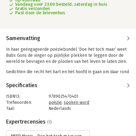
Op voorraad
Vandaag voor 23:00 besteld, zaterdag in huis
Gratis verzonden
Past door de brievenbus
Samenvatting
In haar geëngageerde poëziebundel ‘Doe het toch maar’ weet
Babs Gons de vinger op pijnlijke plekken te leggen door de
wereld te bevragen en de plooien van het leven te laten zien.
Gedichten die recht het hart en het hoofd in gaan om daar rond
te zingen. Of het nu gaat over vrouw-zijn, het
slavernijverleden, afkomst, de liefde in al haar
Specificaties
verscheidenheid, of de kwetsbare positie van de kunsten, al
deze uiteenlopende thema’s zijn onder één lemma te brengen:
ISBN13:
9789025470401
Het Leven zelf, in al zijn kleuren en facetten. Nooit omfloerst,
Trefwoorden:
poëzie
,
spoken word
niet bang de dingen bij de naam te noemen.
Taal:
Nederlands
Bindwijze:
paperback
‘Doe het toch maar’ als levenshouding, universeel door het
Aantal pagina's:
96
Expertrecensies
(1)
persoonlijke, hoogst actueel en tegelijk tijdloos, en wars van
Uitgever:
Atlas-Contact
hokjesdenken.
Druk:
1