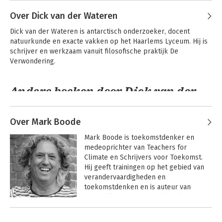
Hogenstijn
Zijn promotieonderzoek lag op het snijvlak van sociologie en 
geografie en ging het over gevestigden en buitenstaanders in 
Over Dick van der Wateren
nieuwe sociale en ruimtelijke kaders. Methodologisch was het 
Dick van der Wateren is antarctisch onderzoeker, docent 
gebaseerd op kwalitatief onderzoek n de plaatsen Veenendaal 
natuurkunde en exacte vakken op het Haarlems Lyceum. Hij is 
en Amerongen, met gebruik van observaties, documentanalyse 
schrijver en werkzaam vanuit filosofische praktijk De 
en diepte-interviews. Dit leidde in 2008 tot het proefschrift ‘Zo 
Verwondering.
werkt dat hier niet’. 

Hij heeft ruime ervaring als journalist en is daarbij 
Andere boeken door Dick van der
gespecialiseerd in het interviewen van moeilijke doelgroepen 
Wateren
en schrijven in begrijpelijke taal.
Over Mark Boode
Sociaal
Mark Boode is toekomstdenker en 
ondernemerschap:
medeoprichter van Teachers for 
impact eerst
Climate en Schrijvers voor Toekomst. 
Hij geeft trainingen op het gebied van 
verandervaardigheden en 
toekomstdenken en is auteur van 
Bekijk alle boeken
verschillende youngadultboeken. 
Andere boeken door Mark Boode