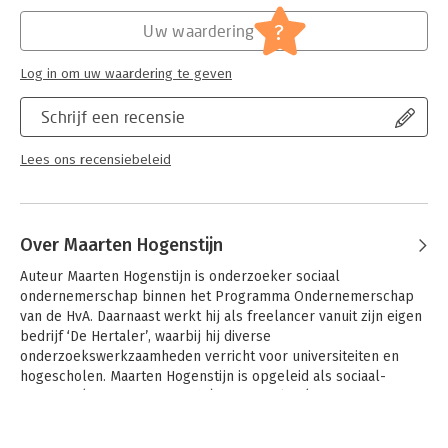
Hoofdrubriek:
Schoolboeken
lesplannen beschikbaar zijn. Deze materialen helpen docenten
(in spe) om het boek in hun eigen onderwijspraktijk toe te
?
Uw waardering
passen.
Over de auteurs
Log in om uw waardering te geven
Duurzaam Onderwijs is tot stand gekomen dankzij een divers
team van 25 docenten, onderzoekers en andere
Schrijf een recensie
onderwijsprofessionals, ondersteund door studenten. Wat hen
verbindt, is een gedeelde passie voor onderwijs die bijdraagt
Lees ons recensiebeleid
aan een rechtvaardige samenleving binnen planetaire grenzen.
Onder redactie van Rosa Groen en Aniek Draaisma (De Haagse
Hogeschool) is in intensieve samenwerking gewerkt aan een
boek dat recht doet aan de complexiteit van deze tijd, maar
Over Maarten Hogenstijn
tegelijk toegankelijk en praktisch is voor iedereen die lesgeeft
of dat wil gaan doen.
Auteur Maarten Hogenstijn is onderzoeker sociaal 
ondernemerschap binnen het Programma Ondernemerschap 
van de HvA. Daarnaast werkt hij als freelancer vanuit zijn eigen 
bedrijf ‘De Hertaler’, waarbij hij diverse 
onderzoekswerkzaamheden verricht voor universiteiten en 
hogescholen. Maarten Hogenstijn is opgeleid als sociaal-
geograaf (Univeristeit Utrecht) en journalist (PDOJ, Erasmus 
Universiteit Rotterdam). 

Andere boeken door Maarten