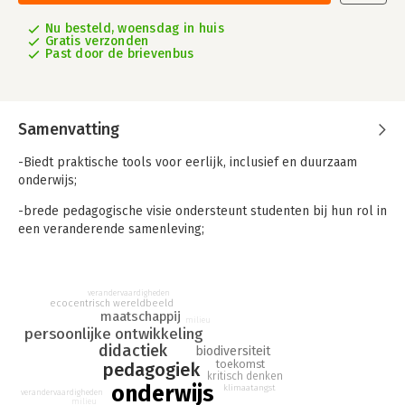
Nu besteld, woensdag in huis
Gratis verzonden
Past door de brievenbus
Samenvatting
-Biedt praktische tools voor eerlijk, inclusief en duurzaam
onderwijs;
-brede pedagogische visie ondersteunt studenten bij hun rol in
een veranderende samenleving;
-gebaseerd op de Inner Development Goals (IDG’s) voor
persoonlijke groei en planetaire verantwoordelijkheid.
verandervaardigheden
ecocentrisch wereldbeeld
Duurzaam Onderwijs
biedt praktische handvatten voor eerlijk,
maatschappij
milieu
inclusief en duurzaam onderwijs. Het ondersteunt studenten bij
persoonlijke ontwikkeling
hun rol in een veranderende samenleving en is opgebouwd
didactiek
biodiversiteit
rond de Inner Development Goals (IDG’s), die richting geven
toekomst
pedagogiek
kritisch denken
aan persoonlijke groei en planetaire verantwoordelijkheid.
onderwijs
klimaatangst
verandervaardigheden
Dit studieboek helpt (aanstaande) tweedegraads docenten een
milieu