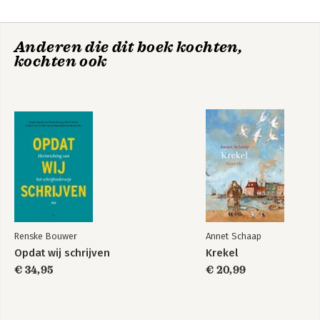
De ontwikkeling
Verwondering
van jongens in het
onderwijs
Anderen die dit boek kochten,
kochten ook
Bekijk alle boeken
En ze leefden nog
Winnen van de
wereld
Renske Bouwer
Annet Schaap
Bekijk alle boeken
Opdat wij schrijven
Krekel
€ 34,95
€ 20,99