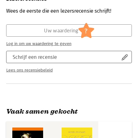
een inzichtelijke en aantrekkelijke vermenging van filosofie en
Verschijningsdatum:
1-3-2012
literatuur.
Wees de eerste die een lezersrecensie schrijft!
Hoofdrubriek:
Filosofie
?
Uw waardering
Log in om uw waardering te geven
Schrijf een recensie
Lees ons recensiebeleid
Vaak samen gekocht