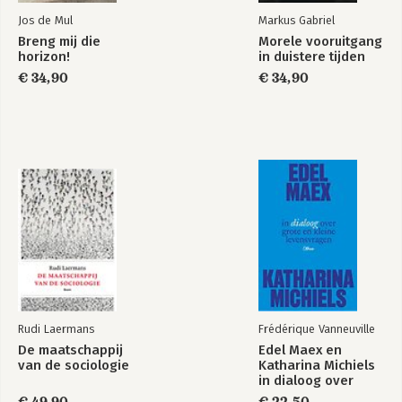
Jos de Mul
Markus Gabriel
Breng mij die
Morele vooruitgang
horizon!
in duistere tijden
€ 34,90
€ 34,90
Rudi Laermans
Frédérique Vanneuville
De maatschappij
Edel Maex en
van de sociologie
Katharina Michiels
in dialoog over
grote en kleine