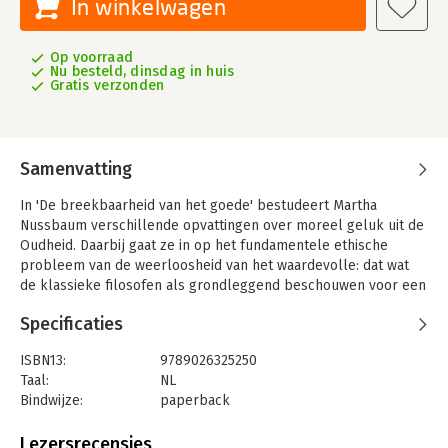
In winkelwagen
Op voorraad
Nu besteld, dinsdag in huis
Gratis verzonden
Samenvatting
In 'De breekbaarheid van het goede' bestudeert Martha
Nussbaum verschillende opvattingen over moreel geluk uit de
Oudheid. Daarbij gaat ze in op het fundamentele ethische
probleem van de weerloosheid van het waardevolle: dat wat
de klassieke filosofen als grondleggend beschouwen voor een
goed en gelukkig leven blijkt vaak kwetsbaar voor
Specificaties
onbeheersbare invloeden van buitenaf.
Aan dit belangrijke en intrigerende probleem hebben de
ISBN13:
9789026325250
Grieken veelvuldig aandacht besteed, maar in de geschiedenis
Taal:
NL
van de westerse filosofie werd er tot nu toe weinig over
Bindwijze:
paperback
geschreven. Nussbaum behandelt dit thema zoals ze over
Uitgever:
Ambo|Anthos
zoveel andere filosofische onderwerpen heeft geschreven: in
Druk:
2
Lezersrecensies