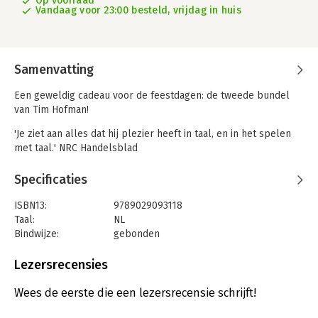
Op voorraad
Vandaag voor 23:00 besteld, vrijdag in huis
Samenvatting
Een geweldig cadeau voor de feestdagen: de tweede bundel
van Tim Hofman!
'Je ziet aan alles dat hij plezier heeft in taal, en in het spelen
met taal.' NRC Handelsblad
Er was gelukkig nog genoeg om over te schrijven na zijn
Specificaties
eerste bundel Gedichten van de broer van Roos. Tims nieuwe
bundel Grappig jammer staat vol met werk over leven en
ISBN13:
9789029093118
dood, (mislukte) relaties, seks, religie en de maatschappij:
Taal:
NL
thema’s die ook in zijn generatie de hoofdrol spelen. Zijn
Bindwijze:
gebonden
schrijfstijl is luchtig, maar schuwt niet om je mee de diepte in
Aantal pagina's:
96
te trekken. Een boek met grappen, innemende persoonlijke
Uitgever:
J.M. Meulenhoff
Lezersrecensies
anekdotes en taaltechnische vernuftigheden.
Druk:
1
Verschijningsdatum:
5-11-2019
Wees de eerste die een lezersrecensie schrijft!
De pers over Gedichten van de broer van Roos