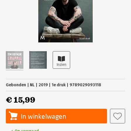
Gebonden
NL
2019
1e druk
9789029093118
€ 15,99
In winkelwagen