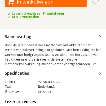
In winkelwagen
Levertijd ongeveer 11 werkdagen
Gratis verzonden
Samenvatting
Door de jaren heen is veel methodiek ontwikkeld op het
terrein van hulpverlening aan gezinnen. Met betrekking tot het
werken met leefgroepen, teams en wijken en ten aanzien van
het kijken naar organisaties is de systematische
methodiekontwikkeling minder verder voortgeschreden. Dit
boek is voor de toepassing van die systeembenadering een
Specificaties
stimulans. In het boek worden theorie en praktijk op een
geïntegreerde en samenhangende wijze gepresenteerd. Het
ISBN13:
9789031392124
legt voortdurend verbindingen met de beroepspraktijk. Deel I
Taal:
Nederlands
en II gaat over de theorie. Hier wordt de lezer grondig
Bindwijze:
gebonden
geïnformeerd over het begrip systeem, over interactie en
Aantal pagina's:
371
communicatie, over de centrale begrippen inhoud en
Uitgever:
Springer Media B.V.
Lezersrecensies
betrekking, over het onderscheid tussen analoge en digitale
Verschijningsdatum:
14-12-2011