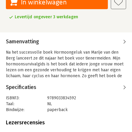
In winkelwagen
Levertijd ongeveer 3 werkdagen
Samenvatting
Na het succesvolle boek Hormoongeluk van Marije van den
Berg lanceert ze dit najaar het boek voor tienermeiden. Mijn
hormoonsurvivalgids is het boek dat iedere jonge vrouw moet
lezen om een gezonde verhouding te krijgen met haar eigen
lichaam, haar cyclus en haar hormonen. Zo geeft het boek de
jonge vrouw een kijkje in de unieke delen van haar lichaam en
Specificaties
de menstruatiecyclus, van energieke, fijne dagen tot de minder
leuke fases. Het accepteren van alle ups en downs van de
ISBN13:
9789033834592
cyclus kan leiden tot een fijnere levensstijl en verwondering
Taal:
NL
over hoe mooi de vrouw geschapen is.
Bindwijze:
paperback
Mijn Hormoonsurvivalgids geeft:
Aantal pagina's:
128
• de tools in handen om een gezond zelfbeeld te ontwikkelen
Uitgever:
Ark Media
Lezersrecensies
in een verharde wereld vol kakafonie aan verwachtingen,
Druk:
1