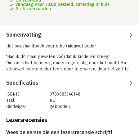
Op voorraad
Vandaag voor 23:00 besteld, zaterdag in huis
Gratis verzonden
Samenvatting
Het basishandboek voor elke (nieuwe) ouder
‘Had ik dít maar geweten vóórdat ik kinderen kreeg.’
Die zin schiet bij menig ouder regelmatig door het hoofd. En
alhoewel iedere ouder leert door te ervaren, door het zelf te
doen met héél veel vallen en héél veel opstaan, is het wel fijn
dat er nu eindelijk een boek is dat je kan behoeden voor de
Specificaties
grootste valkuilen. Dit kan zo maar eens het enige boek zijn
dat je echt nodig hebt voor dat eerste te gekke, maffe,
ISBN13:
9789083348148
spannende, soms slopende jaar met je baby.
Taal:
NL
Bindwijze:
gebonden
Melanie Visscher heeft namelijk al het voorwerk voor je
Aantal pagina's:
320
gedaan; ze las stapels boeken en recent wetenschappelijk
Uitgever:
Oerzacht
Lezersrecensies
onderzoek en combineerde al die kennis in kant en klare
Verschijningsdatum:
31-7-2023
leesbare brokken. Ze vertelt je niet hoe het móet, maar het
Wees de eerste die een lezersrecensie schrijft!
onderbouwt jóuw onder- buikgevoel. Daardoor voel je je eigen
Hoofdrubriek:
Gezondheid
,
Psychologie