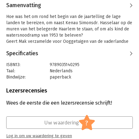
Samenvatting
Hoe was het om rond het begin van de jaartelling de lage
landen te bereizen, om naast Kenau Simonsdr. Hasselaar op de
muren van het belegerde Haarlem te staan, of om als kind de
watersnoodramp van 1953 te beleven?
Geert Mak verzamelde voor Ooggetuigen van de vaderlandse
geschiedenis ruim honderd authentieke verslagen van
Specificaties
belangrijke momenten uit de vaderlandse geschiedenis over
een tijdvak van meer dan twintig eeuwen. Uit dagboeken,
ISBN13:
9789035140295
brieven, reisverslagen en krantenartikelen destilleerde hij een
Taal:
Nederlands
reeks kleine en grote reportages die één eigenschap gemeen
Bindwijze:
paperback
hebben: de auteur is er persoonlijk bij geweest. De verslagen
Aantal pagina's:
336
zijn heet van de naald op papier gezet; soms met duidelijk
Uitgever:
Prometheus
Lezersrecensies
hoorbare emotie, vaak met verwondering, en altijd met een
Druk:
24
scherp oog voor details.
Verschijningsdatum:
20-12-2016
Wees de eerste die een lezersrecensie schrijft!
In deze uitgave zijn veel verslagen voorzien van bijzondere en
vaak aangrijpende illustraties die de historische sensatie nog
Hoofdrubriek:
Geschiedenis
extra voelbaar maken.
?
Geert Mak is de auteur van onder meer Een kleine
Uw waardering
geschiedenis van Amsterdam, De eeuw van mijn vader, In
Europa en Reizen zonder John.
Log in om uw waardering te geven