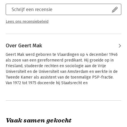
'Mak kan die ene bundel allengs laten aangroeien tot een
verzameling van tien, honderd of duizend bundels en van mij
Schrijf een recensie
mag hij daar alvast mee beginnen.'
jan blokker, de volkskrant
Lees ons recensiebeleid
'Maks boek levert heerlijk en vaak ook razend spannend
leesvoer dat duidelijk maakt dat geschiedenis niet saai hoeft te
zijn.'
nieuwsblad van het noorden
Over Geert Mak
Geert Mak werd geboren te Vlaardingen op 4 december 1946 
als zoon van een gereformeerd predikant. Hij groeide op in 
Friesland, studeerde rechten en sociologie aan de Vrije 
Universiteit en de Universiteit van Amsterdam en werkte in de 
Tweede Kamer als assistent van de toenmalige PSP-fractie.   
Van 1972 tot 1975 doceerde hij Staatsrecht en 
Vreemdelingenrecht aan de Universiteit van Utrecht. Van 1975 
tot 1985 was hij redacteur van het weekblad de Groene 
Andere boeken door Geert Mak
Amsterdammer, waarbij hij zich vooral bezighield met 
stedelijke- en immigratieproblematiek. 

Vanaf 1985 was hij onder meer medewerker en stadsredacteur 
Vaak samen gekocht
van NRC/Handelsblad en buitenlandredacteur van de VPRO-