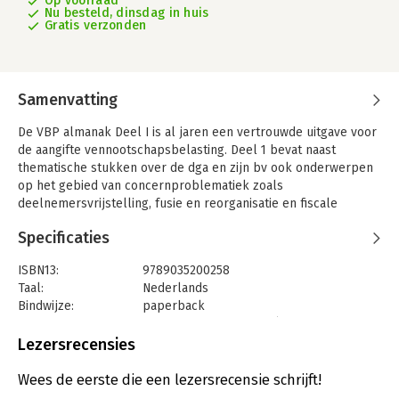
Op voorraad
Nu besteld, dinsdag in huis
Gratis verzonden
Samenvatting
De VBP almanak Deel I is al jaren een vertrouwde uitgave voor
de aangifte vennootschapsbelasting. Deel 1 bevat naast
thematische stukken over de dga en zijn bv ook onderwerpen
op het gebied van concernproblematiek zoals
deelnemersvrijstelling, fusie en reorganisatie en fiscale
eenheid. De VPB Almanak Deel II is een actuele aanvulling op
Specificaties
Deel I 2024.
U vindt de integrale wettekst vennootschapsbelasting met alle
ISBN13:
9789035200258
wijzigingen per 1 januari 2024 daarin speciaal uitgelicht. In Deel
Taal:
Nederlands
II is er extra aandacht voor horizontaal toezicht,
Bindwijze:
paperback
bestuurdersaansprakelijkheid, sponsoring en andere
Uitgever:
LNRS Data Services BV (v.h. Reed
ondernemingsbijdragen.
Bussiness)
Lezersrecensies
Druk:
12
Verschijningsdatum:
15-4-2024
Wees de eerste die een lezersrecensie schrijft!