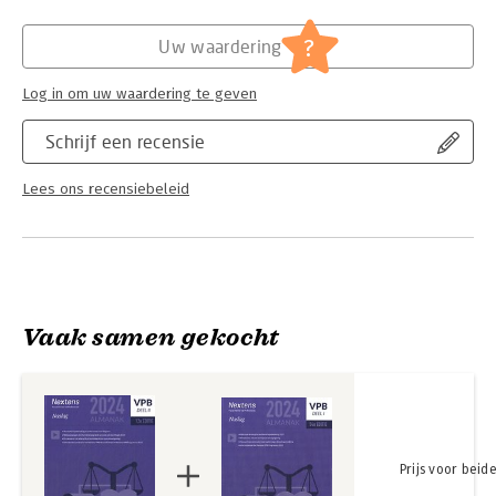
Hoofdrubriek:
Financieel management
Jongbloed:
Belastingrecht - Vennootschapsbelasting
?
Uw waardering
Serie:
Nextens VPB Almanak
Log in om uw waardering te geven
Schrijf een recensie
Lees ons recensiebeleid
Vaak samen gekocht
Prijs voor beid