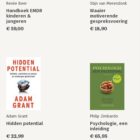
Renée Beer
Stijn van Merendonk
Handboek EMDR
Waaier
kinderen &
motiverende
jongeren
gespreksvoering
€ 59,00
€ 18,90
Verwerken en
versterken
Bekijk alle boeken
Adam Grant
Philip Zimbardo
Hidden potential
Psychologie, een
inleiding
€ 22,99
€ 65,95