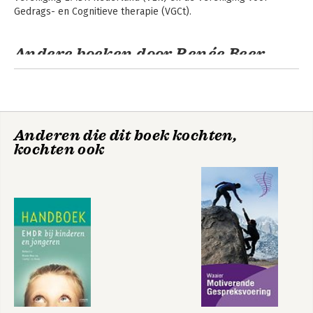
Gedrags- en Cognitieve therapie (VGCt).
Andere boeken door Renée Beer
Anderen die dit boek kochten,
kochten ook
Handboek EMDR
Handboek EMDR bij
kinderen &
kinderen en
jongeren
jongeren - nieuwe
editie