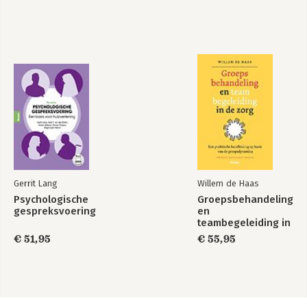
Gerrit Lang
Willem de Haas
Psychologische
Groepsbehandeling
gespreksvoering
en
teambegeleiding in
de zorg
€ 51,95
€ 55,95