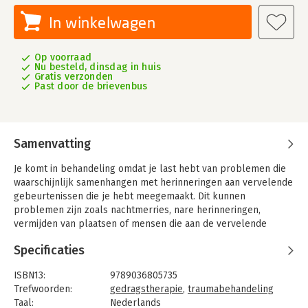
In winkelwagen
Op voorraad
Nu besteld, dinsdag in huis
Gratis verzonden
Past door de brievenbus
Samenvatting
Je komt in behandeling omdat je last hebt van problemen die
waarschijnlijk samenhangen met herinneringen aan vervelende
gebeurtenissen die je hebt meegemaakt. Dit kunnen
problemen zijn zoals nachtmerries, nare herinneringen,
vermijden van plaatsen of mensen die aan de vervelende
gebeurtenis doen denken en schrikreacties.
Specificaties
Met behulp van dit boek leer je hoe je stap voor stap je
problemen de baas kunt worden. Oefeningen die beschreven
ISBN13:
9789036805735
staan helpen je daarbij . Ook leer je hoe je met ouder(s) kunt
Trefwoorden:
gedragstherapie
,
traumabehandeling
praten over wat je hebt meegemaakt. Het aanpakken van je
Taal:
Nederlands