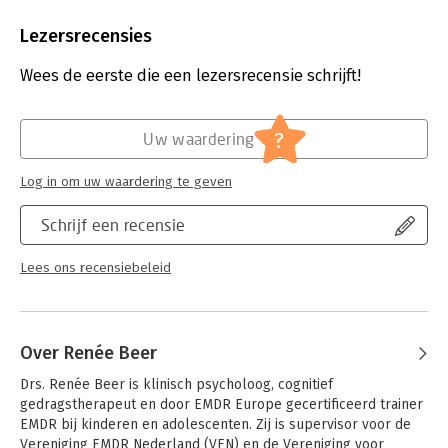
problemen doe je niet alleen. Je therapeut en je ouders
Bindwijze:
paperback
helpen je daarbij.
Aantal pagina's:
70
Lezersrecensies
Uitgever:
Bohn Stafleu van Loghum
Dit werkboek voor kinderen en jongeren hoort bij de eerder
Druk:
1
Wees de eerste die een lezersrecensie schrijft!
verschenen handleiding Behandeling van trauma bij kinderen
Verschijningsdatum:
30-12-2016
en adolescenten met de methode Traumagerichte Cognitieve
Gedragstherapie van Cohen, Mannarino en Deblinger.
Hoofdrubriek:
Psychologie
?
Uw waardering
Log in om uw waardering te geven
Schrijf een recensie
Lees ons recensiebeleid
Over Renée Beer
Drs. Renée Beer is klinisch psycholoog, cognitief 
gedragstherapeut en door EMDR Europe gecertificeerd trainer 
EMDR bij kinderen en adolescenten. Zij is supervisor voor de 
Vereniging EMDR Nederland (VEN) en de Vereniging voor 