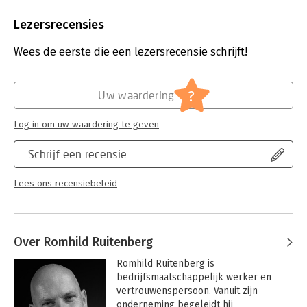
Aantal pagina's:
176
Uitgever:
Uitgeverij Noordboek
Lezersrecensies
Druk:
1
Verschijningsdatum:
19-3-2026
Wees de eerste die een lezersrecensie schrijft!
Hoofdrubriek:
Psychologie
,
Werk en loopbaan
?
Uw waardering
Log in om uw waardering te geven
Schrijf een recensie
Lees ons recensiebeleid
Over Romhild Ruitenberg
Romhild Ruitenberg is 
bedrijfsmaatschappelijk werker en 
vertrouwenspersoon. Vanuit zijn 
onderneming begeleidt hij 