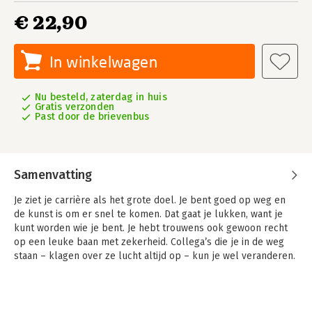
€ 22,90
In winkelwagen
Nu besteld, zaterdag in huis
Gratis verzonden
Past door de brievenbus
Samenvatting
Je ziet je carrière als het grote doel. Je bent goed op weg en
de kunst is om er snel te komen. Dat gaat je lukken, want je
kunt worden wie je bent. Je hebt trouwens ook gewoon recht
op een leuke baan met zekerheid. Collega’s die je in de weg
staan – klagen over ze lucht altijd op – kun je wel veranderen.
Je zult daarbij nooit, zoals zij, overspannen raken. Je coach, die
doorgaans gelijk heeft, behoedt je daar ook wel voor. En als
het toch tegenzit, is er altijd nog de mogelijkheid op een
vervroegd pensioen. Het zal je gelukkig maken.