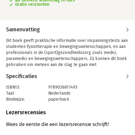
Nu besteld, woensdag in huis
Gratis verzonden
Samenvatting
Dit boek geeft praktische informatie over inspanningstests aan
studenten fysiotherapie en bewegingswetenschappen, en aan
professionals in de (sport)gezondheidszorg zoals medici,
paramedici en bewegingswetenschappers. Zij kunnen dit boek
gebruiken om meteen aan de slag te gaan met
inspanningstests. Inspanningstests zijn essentieel in op maat
Specificaties
gesneden trainingsprogramma’s voor mensen met een
chronische aandoening. Ze zijn nodig voor een goede evaluatie
ISBN13:
9789036817493
en maken een training effectiever. Daardoor worden de
Taal:
Nederlands
motivatie en therapietrouw van de patiënt vergroot.
Bindwijze:
paperback
Inspanningstests is een praktisch boek. Het behandelt eerst
Aantal pagina's:
176
de theorie van de fysiologie achter de tests en het
Uitgever:
Springer Media B.V.
Lezersrecensies
instrumentarium dat de fysieke prestaties meet. Daarna
Druk:
4
bespreekt de auteur verschillende typen inspanningstests en
Verschijningsdatum:
19-5-2017
Wees de eerste die een lezersrecensie schrijft!
de manier waarop de resultaten ervan geïnterpreteerd moeten
worden. Ook gaat het boek in op inspanningstests voor