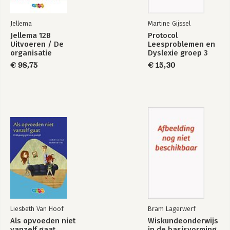
Jellema
Martine Gijssel
Jellema 12B
Protocol
Uitvoeren / De
Leesproblemen en
organisatie
Dyslexie groep 3
€ 98,75
€ 15,30
Liesbeth Van Hoof
Bram Lagerwerf
Als opvoeden niet
Wiskundeonderwijs
vanzelf gaat
in de basisvorming