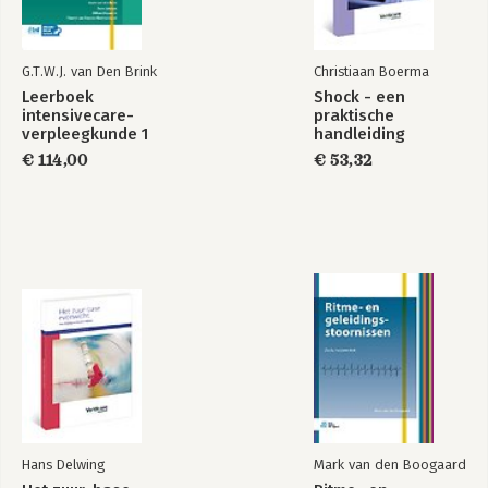
G.T.W.J. van Den Brink
Christiaan Boerma
Leerboek
Shock - een
intensivecare-
praktische
verpleegkunde 1
handleiding
€ 114,00
€ 53,32
Hans Delwing
Mark van den Boogaard