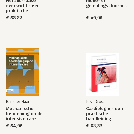
Het zuur-base
Ritme- en
evenwicht - een
geleidingsstoornissen
praktische
handleiding
€ 53,32
€ 49,95
Hans ter Haar
José Drost
Mechanische
Cardiologie - een
beademing op de
praktische
intensive care
handleiding
€ 54,95
€ 53,32