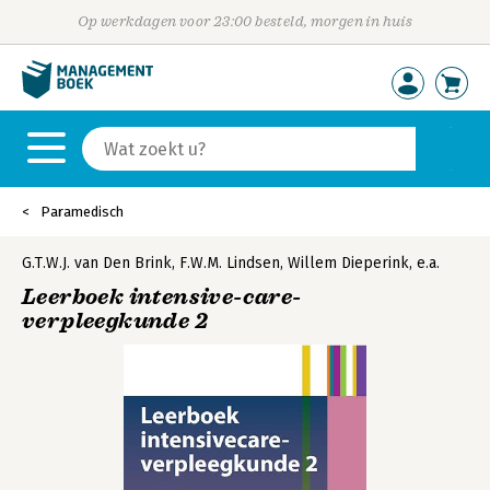
Op werkdagen voor 23:00 besteld, morgen in huis
Paramedisch
G.T.W.J. van Den Brink
,
F.W.M. Lindsen
,
Willem Dieperink
,
e.a.
Leerboek intensive-care-
verpleegkunde 2