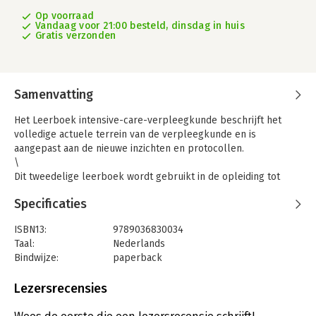
Op voorraad
Vandaag voor 21:00 besteld, dinsdag in huis
Gratis verzonden
Samenvatting
Het Leerboek intensive-care-verpleegkunde beschrijft het
volledige actuele terrein van de verpleegkunde en is
aangepast aan de nieuwe inzichten en protocollen.
\
Dit tweedelige leerboek wordt gebruikt in de opleiding tot
intensive-care-verpleegkundige in Nederland en België en in
Specificaties
een aantal opleidingen met een overeenkomstig karakter.
Daarnaast is het een actueel naslagwerk voor de intensive-
ISBN13:
9789036830034
care-verpleegkundige in de praktijk.
Taal:
Nederlands
Deel 1 begint met een introductie tot de intensive care en de
Bindwijze:
paperback
ervaringen en psychosociale behoeften van de patiënten op de
Aantal pagina's:
489
afdeling intensive care. Aansluitend volgen uitgebreide
Uitgever:
Bohn Stafleu van Loghum
Lezersrecensies
hoofdstukken over het hart en het bloedvatenstelsel. In het
Verschijningsdatum:
11-10-2024
hoofdstuk Bloed zijn de onderdelen milieu intérieur en infectie