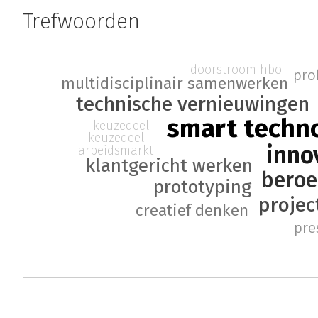
Trefwoorden
doorstroom hbo
pro
multidisciplinair samenwerken
technische vernieuwingen
smart techn
keuzedeel
keuzedeel
inno
arbeidsmarkt
klantgericht werken
beroe
prototyping
projec
creatief denken
pre