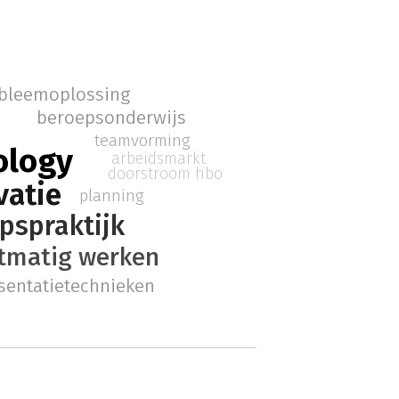
bleemoplossing
beroepsonderwijs
teamvorming
ology
arbeidsmarkt
doorstroom hbo
vatie
planning
pspraktijk
tmatig werken
sentatietechnieken