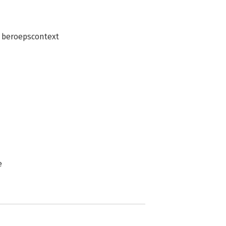
e beroepscontext
e