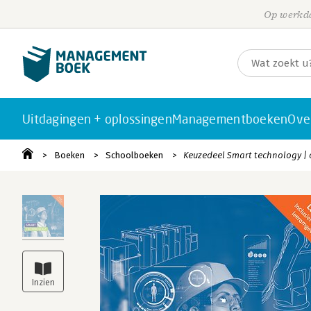
Op werkda
Uitdagingen + oplossingen
Managementboeken
Ove
Boeken
Schoolboeken
Keuzedeel Smart technology |