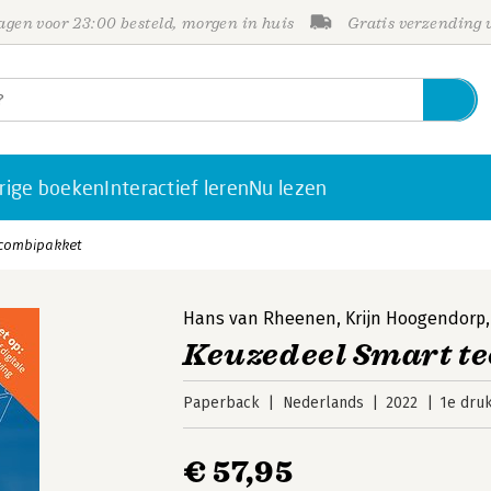
gen voor 23:00 besteld, morgen in huis
Gratis verzending
rige boeken
Interactief leren
Nu lezen
 combipakket
Hans van Rheenen
,
Krijn Hoogendorp
Keuzedeel Smart te
Paperback
Nederlands
2022
1e dru
€ 57,95