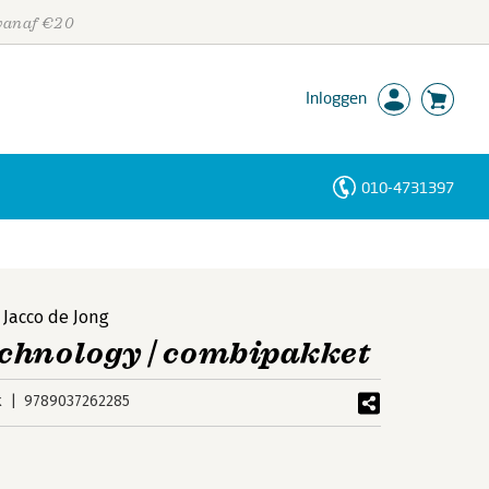
 vanaf €20
Inloggen
010-4731397
Personen
Trefwoorden
,
Jacco de Jong
chnology | combipakket
k
9789037262285