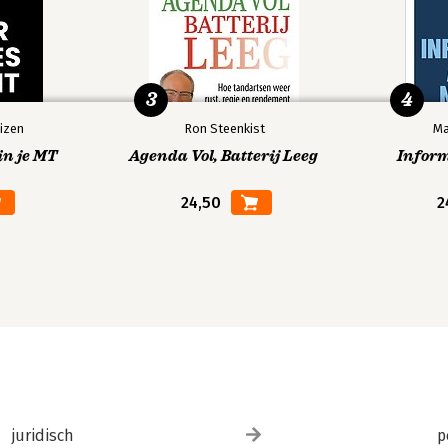
3
4
izen
Ron Steenkist
Ma
in je MT
Agenda Vol, Batterij Leeg
Infor
24,50
2
juridisch
p