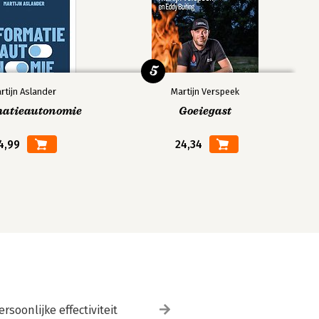
5
rtijn Aslander
Martijn Verspeek
matieautonomie
Goeiegast
4,99
24,34
ersoonlijke effectiviteit