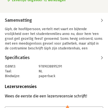
Levertijd ongeveer 12 werkdagen
Samenvatting
Giph, de hoofdpersoon, vertelt met vaart en bijtende
vrolijkheid over het studentenmilieu anno nu, door hem 'een
groot geil gezellig feest' genoemd. Soms hevig ontroerd, soms
met een meedogenloos gevoel voor pathetiek, maar altijd in
de contramine beschrijft Giph zijn studentenhuis, een
wintersportvakantie in Veyssonaz, het Boekenbal, de
Specificaties
Nederlandse Toiletteren, het Volksmuseum Limburg, een
zelfmoordpoging en zijn vele amoureuze escapades.
ISBN13:
9789038895291
Deze uitgave maakt deel uit van een bijzondere reeks naar
Taal:
NL
aanleiding van het 175-jarig bestaan van Nijgh & Van Ditmar,
Bindwijze:
paperback
waarin de tien populairste boeken uit de geschiedenis van het
Aantal pagina's:
224
fonds zijn opgenomen. De omslagen zijn gemaakt door
Uitgever:
Nijgh & Van Ditmar
Lezersrecensies
studenten van de kunstacademies in Breda en Den Bosch.
Druk:
21
Verschijningsdatum:
8-6-2012
Wees de eerste die een lezersrecensie schrijft!
Hoofdrubriek:
Literatuur en romans