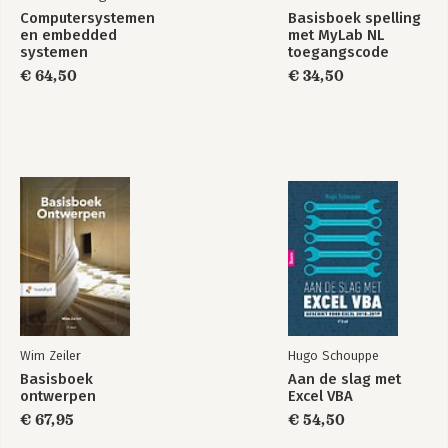
15. Meetkunde in de ruimte
Computersystemen
Basisboek spelling
en embedded
met MyLab NL
Deel 6: Functies
systemen
toegangscode
16. Functies en grafieken
€ 64,50
€ 34,50
17. Goniometrie
18. Exponentiële functies en logaritmen
19. Geparametriseerde krommen
Deel 7: Calculus
20. Differentiëren
21. Differentialen en integralen
22. Integratietechnieken
23. Toepassingen
Deel 8: Achtergronden
24. Reële getallen en coördinaten
25. Functies, limieten en continuïteit
26. Aanvullende afleidingen
Wim Zeiler
Hugo Schouppe
Basisboek
Aan de slag met
Antwoorden
ontwerpen
Excel VBA
Formuleoverzicht
€ 67,95
€ 54,50
Trefwoordenrtegister