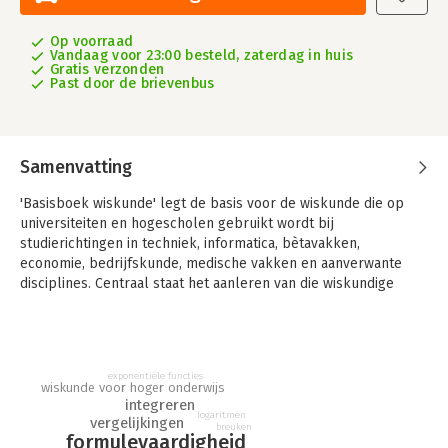
Op voorraad
Vandaag voor 23:00 besteld, zaterdag in huis
Gratis verzonden
Past door de brievenbus
Samenvatting
'Basisboek wiskunde' legt de basis voor de wiskunde die op
universiteiten en hogescholen gebruikt wordt bij
studierichtingen in techniek, informatica, bètavakken,
economie, bedrijfskunde, medische vakken en aanverwante
disciplines. Centraal staat het aanleren van die wiskundige
vaardigheden die studenten in deze disciplines moeten
beheersen: rekenvaardigheid, formulevaardigheid, werken met
functies en grafieken en vaardigheid in differentiëren en
integreren.
exponentiële functies
wiskunde voor hoger onderwijs
In deze nieuwe editie hebben de auteurs suggesties van
integreren
gebruikers van de vorige editie van het boek verwerkt. De
logaritmen
vergelijkingen
breuken
uitleg is verbeterd en uitgebreid bij de onderwerpen algebra,
formulevaardigheid