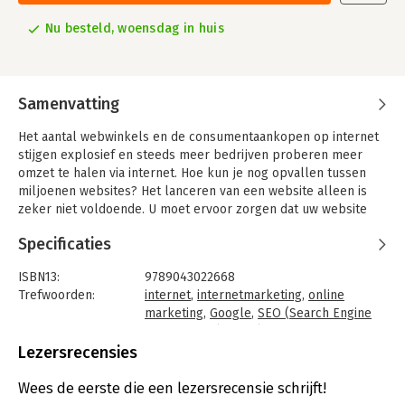
Nu besteld, woensdag in huis
Samenvatting
Het aantal webwinkels en de consumentaankopen op internet
stijgen explosief en steeds meer bedrijven proberen meer
omzet te halen via internet. Hoe kun je nog opvallen tussen
miljoenen websites? Het lanceren van een website alleen is
zeker niet voldoende. U moet ervoor zorgen dat uw website
snel wordt gevonden door bezoekers en klanten.
Specificaties
Gelukkig hebt u het heft in eigen hand. De meeste
internetbezoekers beginnen hun zoektocht in Google. U kunt
ISBN13:
9789043022668
er zelf voor zorgen dat uw website snel wordt gevonden en
Trefwoorden:
internet
,
internetmarketing
,
online
hoog eindigt in de lijst van zoekresultaten. Daardoor trekt u
marketing
,
Google
,
SEO (Search Engine
veel meer geïnteresseerde bezoekers naar uw website en
Optimization)
,
SEM (Search Engine
haalt u gegarandeerd meer omzet en rendement uit uw
Marketing)
,
Google AdWords
,
website
Lezersrecensies
website.
Taal:
Nederlands
Bindwijze:
gebonden
Wees de eerste die een lezersrecensie schrijft!
Dit boek legt duidelijk uit hoe Google werkt en wat u zelf kunt
Aantal pagina's:
176