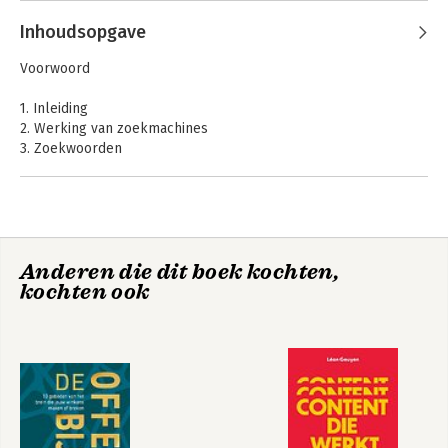
Inhoudsopgave
Voorwoord
1. Inleiding
2. Werking van zoekmachines
3. Zoekwoorden
4. Websiteoptimalisatie
5. Websitepromotie
6. Zoekmachinemarketing en Google AdWords
7. Internetmarketing
Anderen die dit boek kochten,
Slotwoord
kochten ook
Index