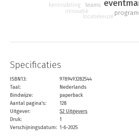
eventma
teams
kennisdeling
innovatie
program
locatiekeuze
Specificaties
ISBN13:
9789493282544
Taal:
Nederlands
Bindwijze:
paperback
Aantal pagina's:
128
Uitgever:
S2 Uitgevers
Druk:
1
Verschijningsdatum:
1-6-2025