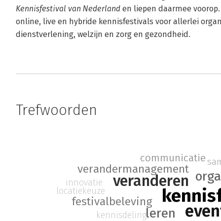
Kennisfestival van Nederland
en liepen daarmee voorop. 
online, live en hybride kennisfestivals voor allerlei orga
dienstverlening, welzijn en zorg en gezondheid.
Trefwoorden
communicatie
sa
verandermanagement
orga
veranderen
innovatie
kennisf
locatiekeuze
festivalbeleving
even
leren
kennisdeling