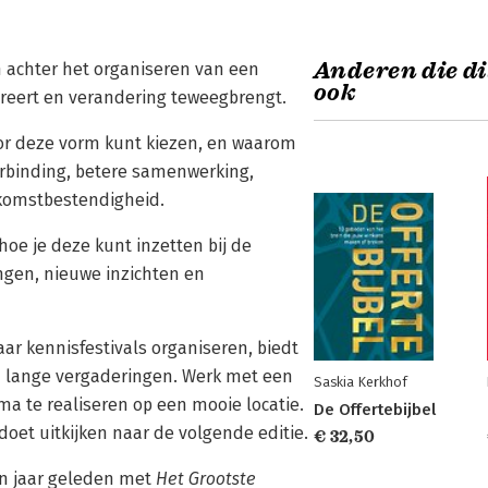
Anderen die di
en achter het organiseren van een
ook
pireert en verandering teweegbrengt.
voor deze vorm kunt kiezen, en waarom
erbinding, betere samenwerking,
ekomstbestendigheid.
hoe je deze kunt inzetten bij de
ingen, nieuwe inzichten en
aar kennisfestivals organiseren, biedt
en lange vergaderingen. Werk met een
Saskia Kerkhof
a te realiseren op een mooie locatie.
De Offertebijbel
doet uitkijken naar de volgende editie.
€ 32,50
n jaar geleden met
Het Grootste