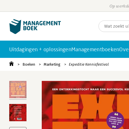
Op werkda
Uitdagingen + oplossingen
Managementboeken
Ove
Boeken
Marketing
Expeditie Kennisfestival