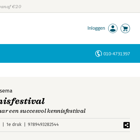
 vanaf €20
Inloggen
010-4731397
Personen
Trefwoorden
tsema
isfestival
ar een succesvol kennisfestival
5
1e druk
9789493282544