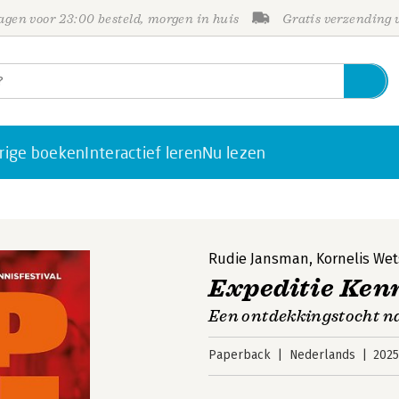
gen voor 23:00 besteld, morgen in huis
Gratis verzending
rige boeken
Interactief leren
Nu lezen
Rudie Jansman
,
Kornelis We
Expeditie Kenn
Een ontdekkingstocht na
Paperback
Nederlands
202