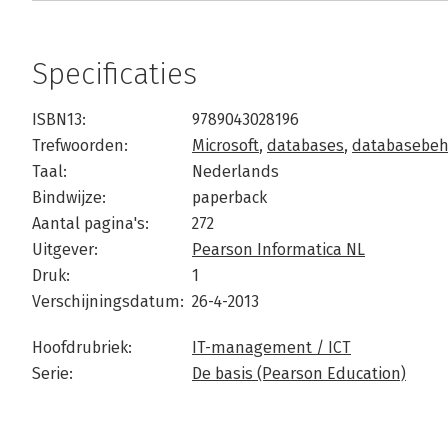
Specificaties
ISBN13:
9789043028196
Trefwoorden:
Microsoft
,
databases
,
databasebeh
Taal:
Nederlands
Bindwijze:
paperback
Aantal pagina's:
272
Uitgever:
Pearson Informatica NL
Druk:
1
Verschijningsdatum:
26-4-2013
Hoofdrubriek:
IT-management / ICT
Serie:
De basis (Pearson Education)