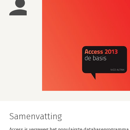
Samenvatting
Access is verreweg het populairste databaseprogramma.