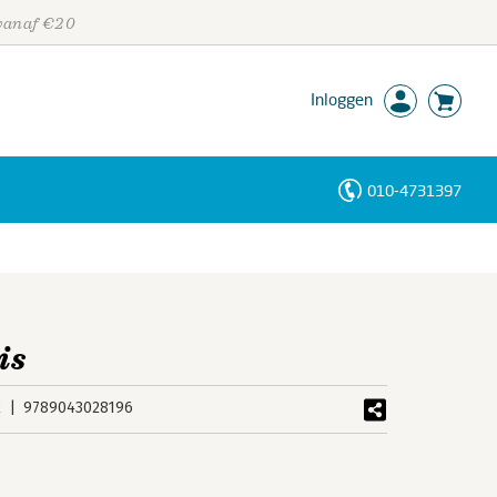
 vanaf €20
Inloggen
010-4731397
Personen
Trefwoorden
is
k
9789043028196