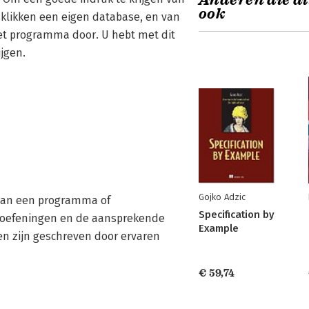
Anderen die di
ook
klikken een eigen database, en van
et programma door. U hebt met dit
jgen.
Gojko Adzic
 van een programma of
Specification by
e oefeningen en de aansprekende
Example
ken zijn geschreven door ervaren
€ 59,74