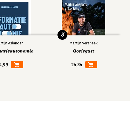
5
rtijn Aslander
Martijn Verspeek
matieautonomie
Goeiegast
4,99
24,34