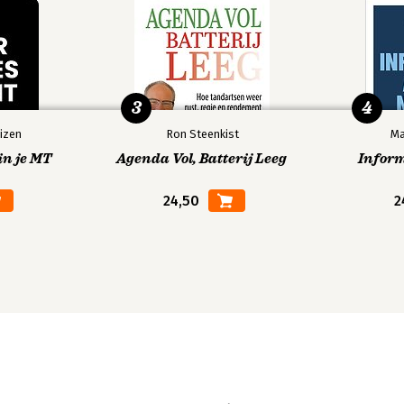
3
4
izen
Ron Steenkist
Ma
in je MT
Agenda Vol, Batterij Leeg
Infor
24,50
2