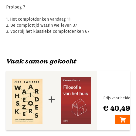
Proloog 7
1. Het complotdenken vandaag 11
2. De complottijd waarin we leven 37
3. Voorbij het klassieke complotdenken 67
4. Kenmerken van het nieuwe complotdenken 95
5. Absurditeit, geweld en thuisloosheid 119
6. Hoe absurditeit gemaakt wordt 146
Sneller en beter?
Waarheidszoekers
7. Thuis in onszelf 181
Vaak samen gekocht
8. Kolonisten van een absurde wereld 222
9. Caligula en de keuze van de complotdenker 248
10. Het wonen in de wereld 280
Bekijk alle boeken
Epiloog 313
Literatuurlijst 315
Dankwoord 319
Prijs voor beide
€ 40,49