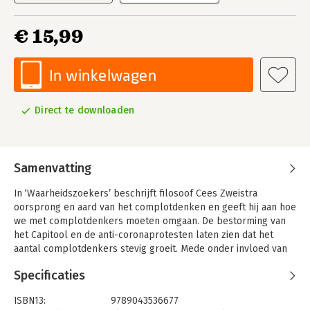
€ 15,99
In winkelwagen
Direct te downloaden
Samenvatting
In ‘Waarheidszoekers’ beschrijft filosoof Cees Zweistra
oorsprong en aard van het complotdenken en geeft hij aan hoe
we met complotdenkers moeten omgaan. De bestorming van
het Capitool en de anti-coronaprotesten laten zien dat het
aantal complotdenkers stevig groeit. Mede onder invloed van
bekende Nederlanders zoals Lange Frans, Thierry Baudet en
Specificaties
Doutzen Kroes wijzen zij op het bestaan van kwaadwillende
complotten. Waar komt dit complotdenken vandaan? In een
ISBN13:
9789043536677
toegankelijke stijl legt filosoof Cees Zweistra uit wat het