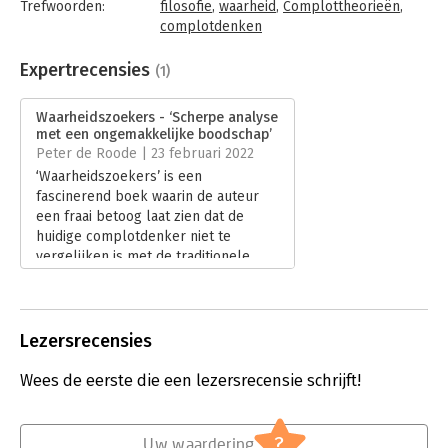
Trefwoorden:
filosofie
,
waarheid
,
Complottheorieën
,
complotdenken is, waar complotdenkers de verkeerde afslag
complotdenken
nemen en hoe we met complotdenkers om moeten gaan.
Taal:
Nederlands
Zweistra beschrijft heel mooi hoe we tegenwoordig verscholen
Bindwijze:
e-book
Expertrecensies
(1)
gaan achter onze gadgets, en daardoor de confrontatie met
Beveiliging:
watermerk
anderen uit de weg gaan.’ – **** NRC over ‘Verkeerd
Bestandsformaat:
epub
Waarheidszoekers - ‘Scherpe analyse
verbonden’
Uitgever:
KokBoekencentrum Non-Fictie
met een ongemakkelijke boodschap’
Verschijningsdatum:
14-9-2021
Peter de Roode | 23 februari 2022
‘Waarheidszoekers’ is een
Hoofdrubriek:
Filosofie
fascinerend boek waarin de auteur
een fraai betoog laat zien dat de
huidige complotdenker niet te
vergelijken is met de traditionele
complotdenker. Zweistra maakt
duidelijk dat het niet verstandig is om
deze mensen weg te zetten als
‘wappies’ en ze te ‘debunken’. We
Lezersrecensies
moeten begrijpen dat
complotdenkers een signaal afgeven
Wees de eerste die een lezersrecensie schrijft!
dat er iets niet op orde is in de
maatschappij.
Lees verder
?
Uw waardering