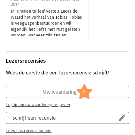
2017
Hoofdrubriek:
Literatuur en romans
In ‘Kraaien tellen’ vertelt Lucas de
Waard het verhaal van Tobias. Tobias
is veegwagenbestuurder en wil
eigenlijk het liefst met rust gelaten
worden. Wanneer zijn zus en
soulmate zelfmoord pleegt, begint
zijn omgeving echter steeds meer
druk op hem uit te oefenen.
Lees verder
Lezersrecensies
Wees de eerste die een lezersrecensie schrijft!
?
Uw waardering
Log in om uw waardering te geven
Schrijf een recensie
Lees ons recensiebeleid