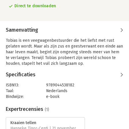
Direct te downloaden
Samenvatting
Tobias is een veegwagenbestuurder die het liefst met rust
gelaten wordt. Maar als zijn zus en geestverwant een einde aan
haar leven maakt, begint zijn omgeving steeds meer van hem
te verlangen. Terwijl Tobias probeert zijn wereld schoon te
houden, stapelt het vuil zich langzaam op.
Specificaties
ISBN13:
9789044538182
Taal:
Nederlands
Bindwijze:
e-book
Beveiliging:
watermerk
Bestandsformaat:
epub
Expertrecensies
(1)
Aantal pagina's:
219
Uitgever:
De Geus
Kraaien tellen
Verschijningsdatum:
18-9-2017
Hanneke Tinor-Centi | 21 november