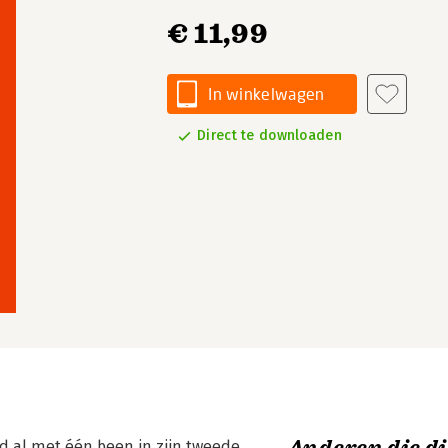
€ 11,99
In winkelwagen
Direct te downloaden
al met één been in zijn tweede