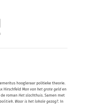
n
meritus hoogleraar politieke theorie. 
x Hirschfeld 
Man van het grote geld
 en 
n de roman 
Het slachthuis
. Samen met 
politiek
. 
Waar is het lokale gezag?
. In 