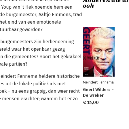
Anderen die di
ook
n. Youp van ’t Hek noemde hem een
ende burgemeester, Aaltje Emmens, trad
 het eind van een emotionele
tuurbaar geworden?
n burgemeesters zijn herbenoeming
wereld waar het openbaar gezag
 in die gemeentes? Hoort het gekrakeel
ale partijen?
 Meindert Fennema heldere historische
Meindert Fennema
s uit de lokale politiek als met
Geert Wilders -
oek – nu eens grappig, dan weer recht
De wreker
 de mensen erachter; waarom het er zo
€ 15,00