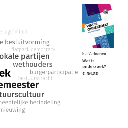
e legitimiteit
ke besluitvorming
flatpack democracy
lokale partijen
Nel Verhoeven
Wat is
wethouders
onderzoek?
iek
burgerparticipatie
€ 56,50
bestuurskracht
emeester
tuurscultuur
eentelijke herindeling
ernieuwing