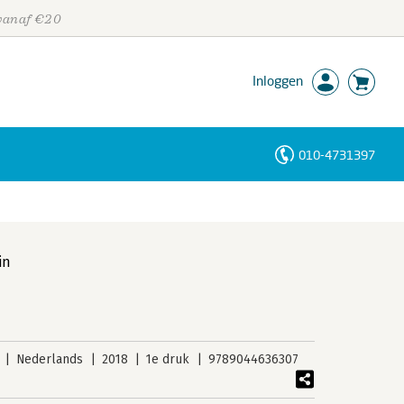
 vanaf €20
Inloggen
010-4731397
Personen
Trefwoorden
in
Nederlands
2018
1e druk
9789044636307