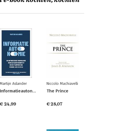
t e-book kochten, kochten
Martijn Aslander
Niccolo Machiavelli
Informatieautonomie
The Prince
€ 24,99
€ 28,07