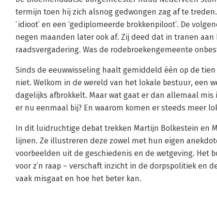
termijn toen hij zich alsnog gedwongen zag af te trede
‘idioot’ en een ‘gediplomeerde brokkenpiloot’. De volg
negen maanden later ook af. Zij deed dat in tranen aan
raadsvergadering. Was de rodebroekengemeente onbes
Sinds de eeuwwisseling haalt gemiddeld één op de tie
niet. Welkom in de wereld van het lokale bestuur, een 
dagelijks afbrokkelt. Maar wat gaat er dan allemaal mis
er nu eenmaal bij? En waarom komen er steeds meer lok
In dit luidruchtige debat trekken Martijn Bolkestein en
lijnen. Ze illustreren deze zowel met hun eigen anekdote
voorbeelden uit de geschiedenis en de wetgeving. Het b
voor z’n raap – verschaft inzicht in de dorpspolitiek en
vaak misgaat en hoe het beter kan.