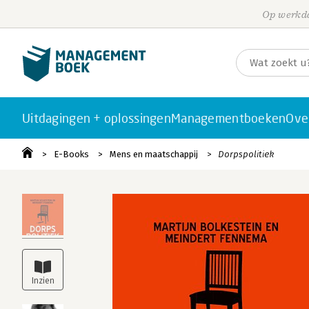
Op werkda
Uitdagingen + oplossingen
Managementboeken
Ove
E-Books
Mens en maatschappij
Dorpspolitiek