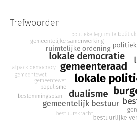
Trefwoorden
politiek
politieke legitimiteit
gemeentelijke samenwerking
politie
ruimtelijke ordening
lokale democratie
gemeenteraad
flatpack democracy
gemeentewet
lokale polit
gemeentewet
populisme
burg
dualisme
bestemmingsplan
bes
gemeentelijk bestuur
gem
bestuurskracht
bestuurlijke v