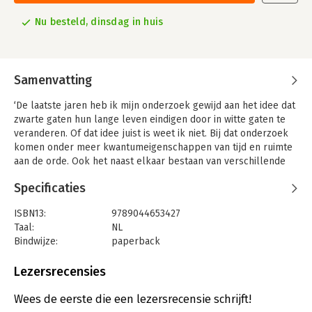
Nu besteld, dinsdag in huis
Samenvatting
‘De laatste jaren heb ik mijn onderzoek gewijd aan het idee dat
zwarte gaten hun lange leven eindigen door in witte gaten te
veranderen. Of dat idee juist is weet ik niet. Bij dat onderzoek
komen onder meer kwantumeigenschappen van tijd en ruimte
aan de orde. Ook het naast elkaar bestaan van verschillende
perspectieven en de reden waarom verleden en toekomst van
Specificaties
elkaar verschillen komen aan bod. Het onderzoek van dit idee
is een avontuur dat nog in volle gang is. Ik leg het u voor in de
ISBN13:
9789044653427
vorm van een frontbulletin. In het heelal krioelt het van de
Taal:
NL
zwarte gaten. Wat zijn dat precies? Wat zijn witte gaten, hun
Bindwijze:
paperback
ongrijpbare jongere broers? En dan de vragen die me al heel
Aantal pagina's:
144
lang bezighouden: hoe kunnen we begrijpen wat we nog nooit
Uitgever:
Prometheus
Lezersrecensies
hebben gezien? Waarom willen we steeds een beetje verder
Druk:
1
kijken…?’
Verschijningsdatum:
29-8-2023
Wees de eerste die een lezersrecensie schrijft!
Carlo Rovelli