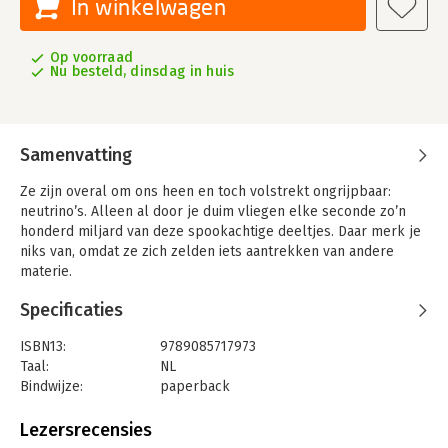
In winkelwagen
Op voorraad
Nu besteld, dinsdag in huis
Samenvatting
Ze zijn overal om ons heen en toch volstrekt ongrijpbaar:
neutrino’s. Alleen al door je duim vliegen elke seconde zo’n
honderd miljard van deze spookachtige deeltjes. Daar merk je
niks van, omdat ze zich zelden iets aantrekken van andere
materie.
Dat maakt het ontzettend lastig om neutrino’s te bestuderen.
Specificaties
Om toch een glimp van ze op te vangen, werken
natuurkundigen aan megalomane experimenten met
ISBN13:
9789085717973
kilometers grote detectoren in het zuidpoolijs en op de bodem
Taal:
NL
van de Middellandse Zee.
Bindwijze:
paperback
Uitgever:
New Scientist
In Spookdeeltjes vertelt wetenschapsjournalist Dorine Schenk
Druk:
1
Lezersrecensies
hoe en waarom natuurkundigen alles uit de kast halen om
Verschijningsdatum:
23-11-2022