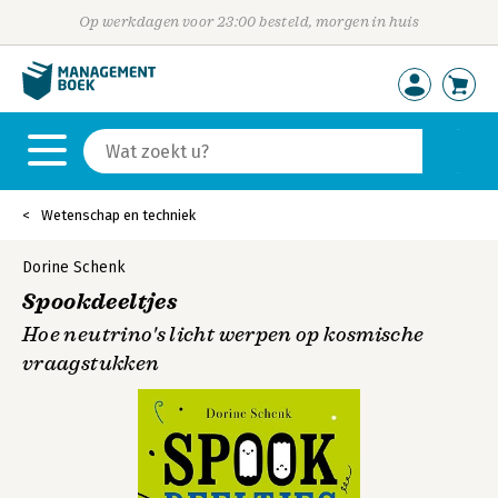
Op werkdagen voor 23:00 besteld, morgen in huis
Wetenschap en techniek
Dorine Schenk
Spookdeeltjes
Hoe neutrino's licht werpen op kosmische
vraagstukken