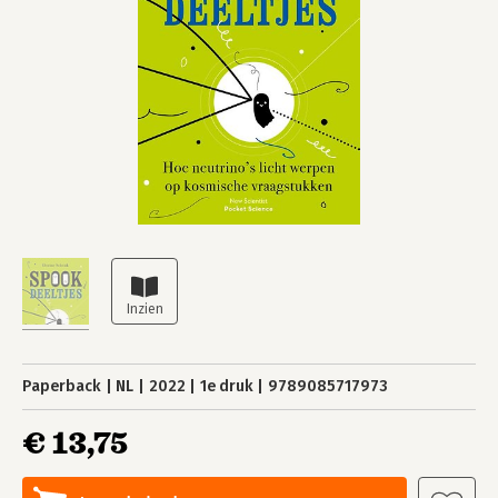
Paperback
NL
2022
1e druk
9789085717973
€ 13,75