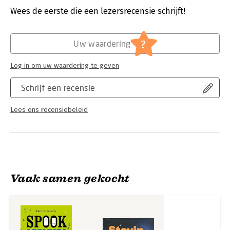
neutrino’s op te sporen. Ze laat zien dat deze mysterieuze
Wees de eerste die een lezersrecensie schrijft!
deeltjes kunnen helpen bij het oplossen van grote kosmische
Hoofdrubriek:
Wetenschap en techniek
vraagstukken, zoals wat de aard van donkere materie is en
Serie:
Pocket Science
waarom er nauwelijks antimaterie is in het heelal.
?
Uw waardering
Log in om uw waardering te geven
Schrijf een recensie
Lees ons recensiebeleid
Vaak samen gekocht