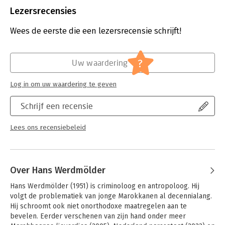
Uitgever:
Prometheus
Lezersrecensies
Druk:
1
Verschijningsdatum:
23-10-2023
Wees de eerste die een lezersrecensie schrijft!
Hoofdrubriek:
Mens en maatschappij
Jongbloed:
Strafrecht - Criminologie
?
Uw waardering
Log in om uw waardering te geven
Schrijf een recensie
Lees ons recensiebeleid
Over Hans Werdmölder
Hans Werdmölder (1951) is criminoloog en antropoloog. Hij 
volgt de problematiek van jonge Marokkanen al decennialang. 
Hij schroomt ook niet onorthodoxe maatregelen aan te 
bevelen. Eerder verschenen van zijn hand onder meer 