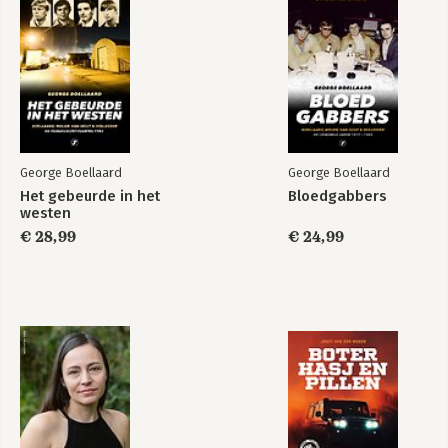
14. Aanpak van de georganiseerde, ondermijnende misdaad
Slotbeschouwing
Epiloog
Bijlage 1
Bijlage 2
George Boellaard
George Boellaard
Het gebeurde in het
Bloedgabbers
westen
De zaak Ridouan T.
De ongelijke strijd
€ 28,99
€ 24,99
tegen de zware
misdaad
Bekijk alle boeken