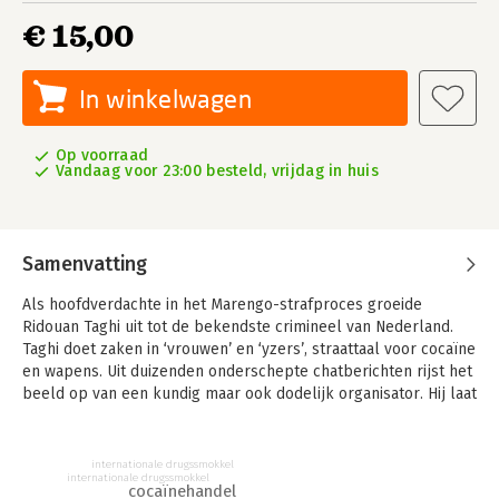
€ 15,00
In winkelwagen
Op voorraad
Vandaag voor 23:00 besteld, vrijdag in huis
Samenvatting
Als hoofdverdachte in het Marengo-strafproces groeide
Ridouan Taghi uit tot de bekendste crimineel van Nederland.
Taghi doet zaken in ‘vrouwen’ en ‘yzers’, straattaal voor cocaïne
en wapens. Uit duizenden onderschepte chatberichten rijst het
beeld op van een kundig maar ook dodelijk organisator. Hij laat
zijn tegenstanders niet vermoorden, nee, hij geeft opdracht ze
te laten ‘inslapen’.
internationale drugssmokkel
Het Marengo-proces, een van de grootste strafzaken ooit in
internationale drugssmokkel
cocaïnehandel
Nederland, vindt plaats onder zeer strenge beveiliging. Taghi