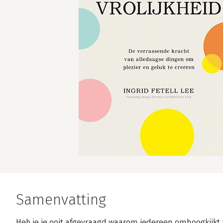
Samenvatting
Heb je je ooit afgevraagd waarom iedereen omhoogkijkt z