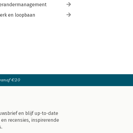
erandermanagement
erk en loopbaan
 vanaf €20
uwsbrief en blijf up-to-date
 en recensies, inspirerende
s.