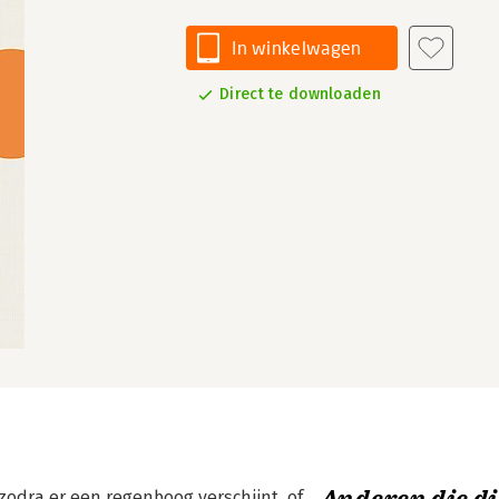
In winkelwagen
Direct te downloaden
odra er een regenboog verschijnt, of