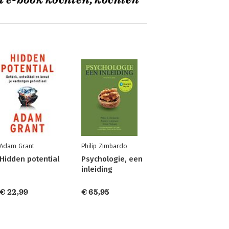
t e-book kochten, kochten
Adam Grant
Philip Zimbardo
Hidden potential
Psychologie, een
inleiding
€ 22,99
€ 65,95