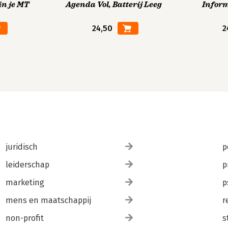
in je MT
Agenda Vol, Batterij Leeg
Infor
24,50
2
juridisch
p
leiderschap
p
marketing
p
mens en maatschappij
r
non-profit
s