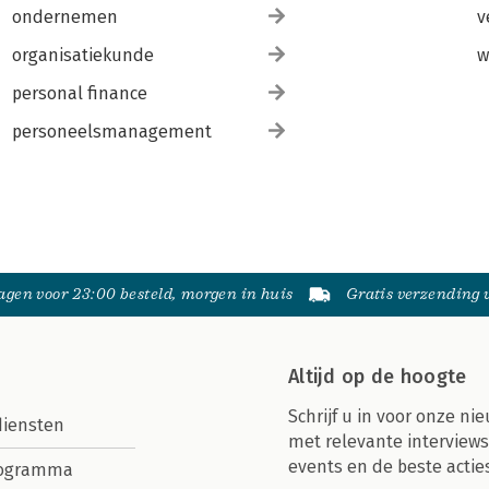
ondernemen
v
organisatiekunde
w
personal finance
personeelsmanagement
gen voor 23:00 besteld, morgen in huis
Gratis verzending
Altijd op de hoogte
Schrijf u in voor onze nie
diensten
met relevante interviews
events en de beste actie
rogramma