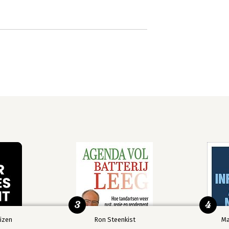
3
4
izen
Ron Steenkist
Ma