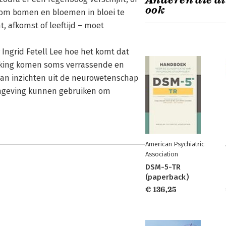
Anderen die di
ook
 om bomen en bloemen in bloei te
, afkomst of leeftijd – moet
Ingrid Fetell Lee hoe het komt dat
aking komen soms verrassende en
van inzichten uit de neurowetenschap
omgeving kunnen gebruiken om
American Psychiatric
Association
DSM-5-TR
(paperback)
€ 136,25