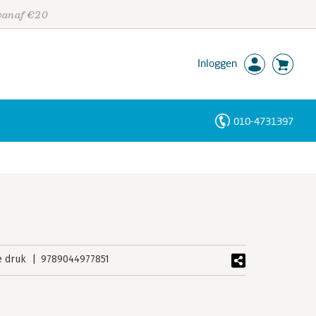
 vanaf €20
Inloggen
010-4731397
Personen
Trefwoorden
e druk
9789044977851