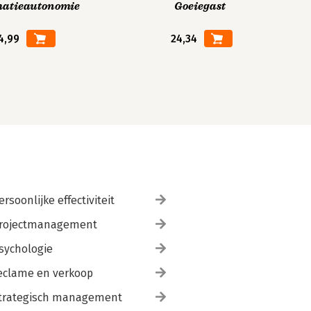
matieautonomie
Goeiegast
4,99
24,34
ersoonlijke effectiviteit
rojectmanagement
sychologie
eclame en verkoop
trategisch management