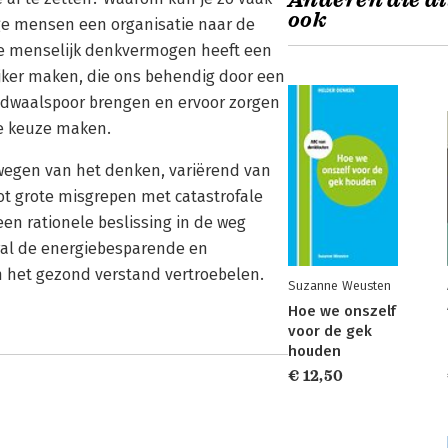
Anderen die di
ook
e mensen een organisatie naar de
nte menselijk denkvermogen heeft een
jker maken, die ons behendig door een
 dwaalspoor brengen en ervoor zorgen
de keuze maken.
lwegen van het denken, variërend van
ot grote misgrepen met catastrofale
n rationele beslissing in de weg
ooral de energiebesparende en
n het gezond verstand vertroebelen.
Suzanne Weusten
Hoe we onszelf
voor de gek
houden
€ 12,50