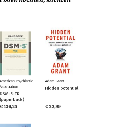
t boek kochten, kochten
American Psychiatric
Adam Grant
Association
Hidden potential
DSM-5-TR
(paperback)
€ 136,25
€ 22,99