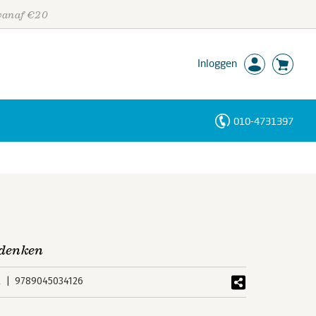
 vanaf €20
Inloggen
010-4731397
Personen
Trefwoorden
 denken
k
9789045034126