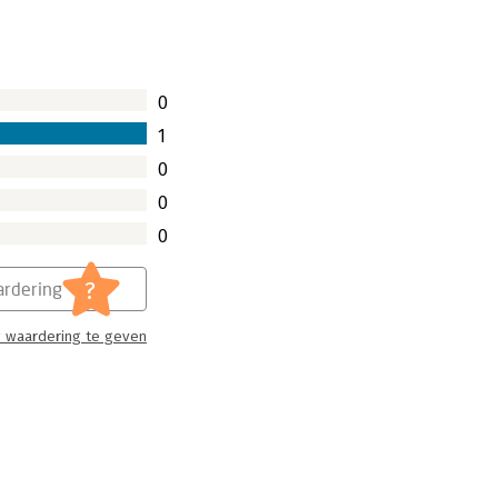
0
1
0
0
0
?
rdering
 waardering te geven