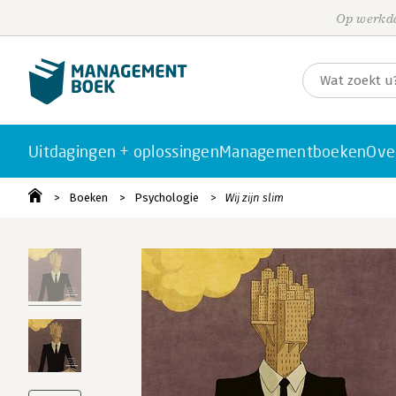
Op werkda
Uitdagingen + oplossingen
Managementboeken
Ove
Boeken
Psychologie
Wij zijn slim