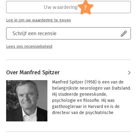
?
Uw waardering
Hoofdrubriek:
Mens en maatschappij
Log in om uw waardering te geven
Schrijf een recensie
Lees ons recensiebeleid
Over Manfred Spitzer
Manfred Spitzer (1958) is een van de 
belangrijkste neurologen van Duitsland. 
Hij studeerde geneeskunde, 
psychologie en filosofie. Hij was 
gasthoogleraar in Harvard en is de 
directeur van de psychiatrische 
universiteitskliniek in Ulm. Zijn Digitale 
dementie was een bestseller en werd 
in 14 landen vertaald.
