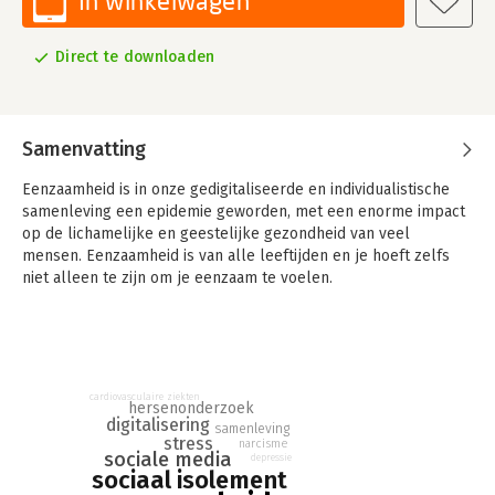
In winkelwagen
Direct te downloaden
Samenvatting
Eenzaamheid is in onze gedigitaliseerde en individualistische
samenleving een epidemie geworden, met een enorme impact
op de lichamelijke en geestelijke gezondheid van veel
mensen. Eenzaamheid is van alle leeftijden en je hoeft zelfs
niet alleen te zijn om je eenzaam te voelen.
Hersenonderzoeker en bestsellerauteur Manfred Spitzer slaat
alarm.
In zijn nieuwe boek toont hij aan dat eenzaamheid niet alleen
meer is dan het gevoel geen contact met andere mensen te
cardiovasculaire ziekten
hebben, maar ook een kwaal is met fatale gevolgen voor
hersenonderzoek
digitalisering
lichaam en geest. Eenzame mensen worden vaker ziek dan
samenleving
stress
narcisme
anderen, krijgen gemiddeld eerder kanker en hart- en
sociale media
depressie
vaatziekten, lijden vaker aan depressies en krijgen sneller last
sociaal isolement
van dementie.