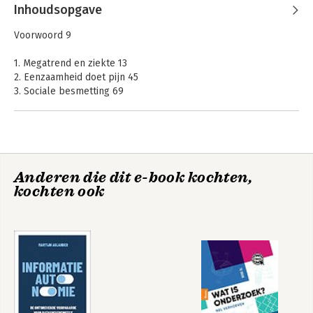
Inhoudsopgave
(Foto: Markus Kölle)
Voorwoord 9
1. Megatrend en ziekte 13
2. Eenzaamheid doet pijn 45
3. Sociale besmetting 69
4. Eenzaamheid veroorzaakt stress 89
5. (Gem)eenzaam online? 113
6. Eenzaamheid als gezondheidsrisico 137
7. Doodsoorzaak nummer één 152
8. ‘Je maakt me ziek’ 165
Anderen die dit e-book kochten,
9. Wat te doen? 183
kochten ook
10. Eenzaamheid opzoeken 208
Noten 233
Literatuurlijst 255
Fotoverantwoording 286
Register 287