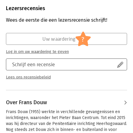
Beveiliging:
watermerk
Bestandsformaat:
epub
Lezersrecensies
Aantal pagina's:
173
Uitgever:
Atlas-Contact
Wees de eerste die een lezersrecensie schrijft!
Druk:
1
Verschijningsdatum:
1-4-2021
?
Uw waardering
Hoofdrubriek:
Geschiedenis
Jongbloed:
Strafrecht algemeen
Log in om uw waardering te geven
Schrijf een recensie
Lees ons recensiebeleid
Over Frans Douw
Frans Douw (1955) werkte in verchillende gevangenissen en 
inrichtingen, waaronder het Pieter Baan Centrum. Tot eind 2015 
was hij directeur van de Penitentiaire inrichting Heerhogowaard. 
Nog steeds zet Douw zich in binnen- en buitenland in voor 