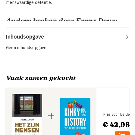
menswaardige detentie.
Andere boeken door Frans Douw
Inhoudsopgave
Geen inhoudsopgave
Vaak samen gekocht
Het zijn mensen
Prijs voor beide
€ 42,98
Bekijk alle boeken