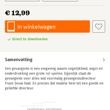
€ 12,99
In winkelwagen
Direct te downloaden
Samenvatting
Een gevangenis is een omgeving waarin ongelijkheid, angst en
onderdrukking een grote rol spelen. Eigenlijk staat de
gevangenis voor alles wat voormalig gevangenisdirecteur
Frans Douw haat. En precies dat maakte hem tot een goede en
geliefde directeur.
Douw ging in 2015 met pensioen na een lange carrière die
volledig in het teken heeft gestaan van wat hij ‘menswaardige
bureaucratie
psychologie
detentie’ noemt: gedetineerden verdienen veel meer
forensische psychiatrie
penitentiaire inrichtingen