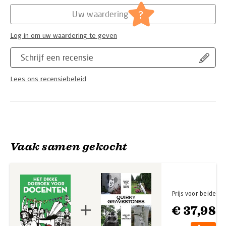
Hoofdrubriek:
Cadeauboeken
redenen bedenken om haar benen niet te hoeven scheren en
?
Uw waardering
darten. Ze woont in Californië met haar man en kinderen,
vooral omdat ze dan in de winter ook slippers kan dragen.
Log in om uw waardering te geven
Schrijf een recensie
Lees ons recensiebeleid
Vaak samen gekocht
Prijs voor beide
€ 37,98