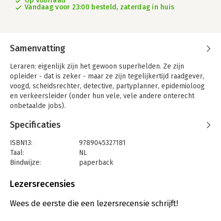
Op voorraad
Vandaag voor 23:00 besteld, zaterdag in huis
Samenvatting
Leraren: eigenlijk zijn het gewoon superhelden. Ze zijn
opleider - dat is zeker - maar ze zijn tegelijkertijd raadgever,
voogd, scheidsrechter, detective, partyplanner, epidemioloog
en verkeersleider (onder hun vele, vele andere onterecht
onbetaalde jobs).
'Het dikke doeboek voor docenten' is deels journal, deels
Specificaties
kleurboek en deels een therapeutische uitlaatklep voor de
dagen waarop ze niet nóg een fidget spinner in beslag kunnen
ISBN13:
9789045327181
nemen zonder te schreeuwen. 'Het dikke doeboek voor
Taal:
NL
docenten' is een hilarische ode aan de vindingrijke, creatieve,
Bindwijze:
paperback
empathische, vermoeide medemens die we de zorg en scholing
Aantal pagina's:
160
van onze jeugd toevertrouwen.
Uitgever:
Uitgeverij MUS
Lezersrecensies
Druk:
1
Jordan Reid is oprichter en redacteur van de lifestyleblog
Verschijningsdatum:
13-7-2022
Wees de eerste die een lezersrecensie schrijft!
'Ramshackle Glam'. Ook is ze auteur van twee memoires over
het ouderschap. Haar hobby's zijn slecht getimed blozen,