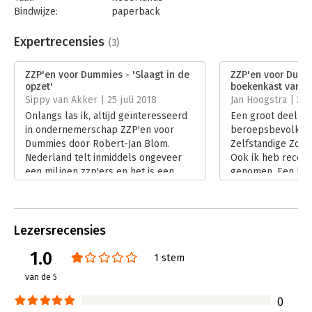
Bindwijze:
paperback
Aantal pagina's:
304
Uitgever:
BBNC Uitgevers
Expertrecensies
(3)
Druk:
2
Verschijningsdatum:
17-4-2023
ZZP'en voor Dummies - 'Slaagt in de
ZZP'en voor Dummi
opzet'
boekenkast van el
Hoofdrubriek:
Ondernemen
Sippy van Akker | 25 juli 2018
Jan Hoogstra | 28 
Serie:
Dummies (Nederlandstalig)
Onlangs las ik, altijd geïnteresseerd
Een groot deel va
in ondernemerschap ZZP'en voor
beroepsbevolking 
Dummies door Robert-Jan Blom.
Zelfstandige Zond
Nederland telt inmiddels ongeveer
Ook ik heb recent
een miljoen zzp'ers en het is een
genomen. Een han
relatief laagdrempelige manier om
eigen bedrijf op te
ondernemer te worden.
wel is er het boe
Lees verder
Dummies van Rober
wordt stapsgewijs
Lezersrecensies
een eigen bedrijf
1.0
Lees verder
1 stem
van de 5
0