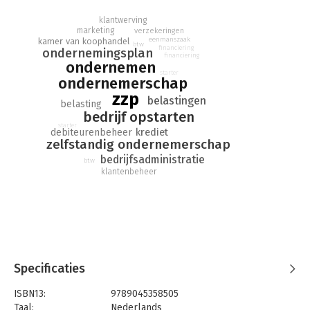
marketing en belastingzaken, met ZZP'en voor Dummies heeft
klantwerving
de dagelijkse praktijk van de zzp' er geen geheimen meer voor
marketing
verzekeringen
je!
eenmanszaak
kamer van koophandel
btw
financiering
ondernemingsplan
financiering
ondernemen
starter
ondernemerschap
zzp
belastingen
belasting
bedrijf opstarten
starter
krediet
debiteurenbeheer
zelfstandig ondernemerschap
bedrijfsadministratie
btw
klantenbeheer
Specificaties
ISBN13:
9789045358505
Taal:
Nederlands