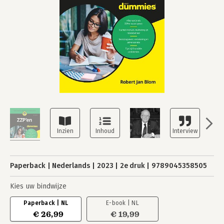
Paperback
Nederlands
2023
2e druk
9789045358505
Kies uw bindwijze
Paperback | NL
E-book | NL
€ 26,99
€ 19,99