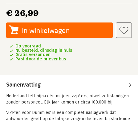
€ 26,99
In winkelwagen
Op voorraad
Nu besteld, dinsdag in huis
Gratis verzonden
Past door de brievenbus
Samenvatting
Nederland telt bijna één miljoen zzp' ers, ofwel zelfstandigen
zonder personeel. Elk jaar komen er circa 100.000 bij.
'ZZP'en voor Dummies' is een compleet naslagwerk dat
antwoorden geeft op de talrijke vragen die leven bij startende
en al gevestigde zzp'ers. Van de eerste gedachte om zzp'er te
worden, het opstellen van een ondernemingsplan en het
verkrijgen van een krediet tot het werven van klanten, de