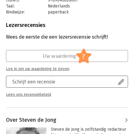
ISBN13:
9789046828007
Taal:
Nederlands
Bindwijze:
paperback
Aantal pagina's:
208
Uitgever:
Nieuw Amsterdam
Lezersrecensies
Druk:
1
Verschijningsdatum:
6-6-2024
Wees de eerste die een lezersrecensie schrijft!
Hoofdrubriek:
Mens en maatschappij
Jongbloed:
Strafrecht - Criminologie
?
Uw waardering
Log in om uw waardering te geven
Schrijf een recensie
Lees ons recensiebeleid
Over Steven de Jong
Steven de Jong is zelfstandig redacteur 