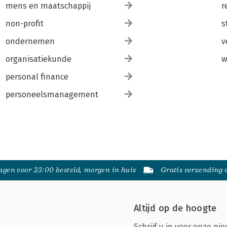
mens en maatschappij
r
non-profit
s
ondernemen
v
organisatiekunde
w
personal finance
personeelsmanagement
gen voor 23:00 besteld, morgen in huis
Gratis verzending
Altijd op de hoogte
Schrijf u in voor onze nie