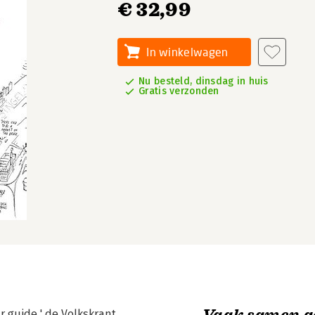
€ 32,99
In winkelwagen
Nu besteld, dinsdag in huis
Gratis verzonden
Vaak samen g
r guide.' de Volkskrant