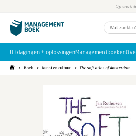
Op werkda
Uitdagingen + oplossingen
Managementboeken
Ove
Boek
Kunst en cultuur
The soft atlas of Amsterdam