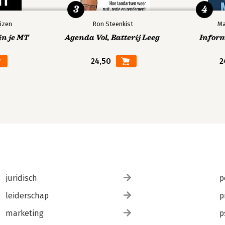
3
4
izen
Ron Steenkist
Ma
in je MT
Agenda Vol, Batterij Leeg
Infor
24,50
2
juridisch
p
leiderschap
p
marketing
p