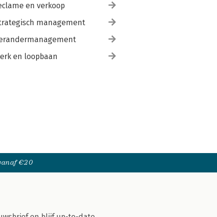
eclame en verkoop
trategisch management
erandermanagement
erk en loopbaan
 vanaf €20
uwsbrief en blijf up-to-date