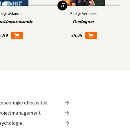
5
rtijn Aslander
Martijn Verspeek
matieautonomie
Goeiegast
4,99
24,34
ersoonlijke effectiviteit
rojectmanagement
sychologie