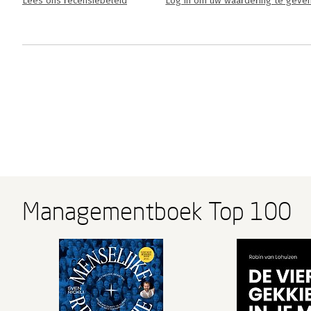
Lees ons recensiebeleid
Log in om uw waardering te geve
Managementboek Top 100