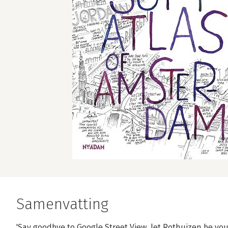
Samenvatting
'Say goodbye to Google Street View, let Rothuizen be you