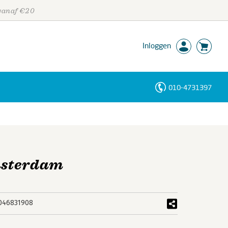
 vanaf €20
Inloggen
010-4731397
Personen
Trefwoorden
Amsterdam
046831908