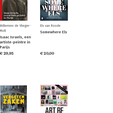
Willemien de Vlieger-
Els van Roode
Moll
Somewhere Els
Isaac Israels, een
artiste-peintre in
Parijs
€ 29,95
€ 20,00