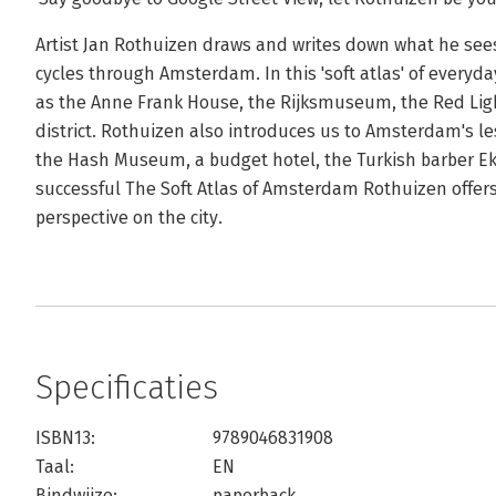
Artist Jan Rothuizen draws and writes down what he sees
cycles through Amsterdam. In this 'soft atlas' of everyda
as the Anne Frank House, the Rijksmuseum, the Red Light
district. Rothuizen also introduces us to Amsterdam's l
the Hash Museum, a budget hotel, the Turkish barber Ekm
successful The Soft Atlas of Amsterdam Rothuizen offers 
perspective on the city.
Specificaties
ISBN13:
9789046831908
Taal:
EN
Bindwijze:
paperback