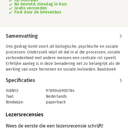
Op voorraad
Nu besteld, dinsdag in huis
Gratis verzonden
Past door de brievenbus
Samenvatting
Ons gedrag komt voort uit biologische, psychische en sociale
processen. Onderzoek wijst uit dat in al die processen, sociale
verbondenheid met andere mensen een centrale rol speelt.
Erfelijke aanleg is in deze benadering net zo belangrijk als de
werking van onze hersenen en sociale invloeden. Basisboek
Psychologie laat zien dat verfijnde mechanismen tot gedrag
Specificaties
leidt dat in eerste instantie irrationeel lijkt, maar eigenlijk het
resultaat is van een diepe sociale verbondenheid met andere
ISBN13:
9789046905784
mensen.
Taal:
Nederlands
De uitgave bespreekt de psychische processen die invloed
Bindwijze:
paperback
hebben op het sociaal functioneren van mensen zoals het
Uitgever:
Coutinho
denken, waarnemen en leren, maar ook motivatie, sociale
Verschijningsdatum:
21-8-2017
Lezersrecensies
omgang en communicatie. Voor professionals die veel met
andere mensen werken is het belangrijk om te weten waar
Hoofdrubriek:
Schoolboeken
Wees de eerste die een lezersrecensie schrijft!