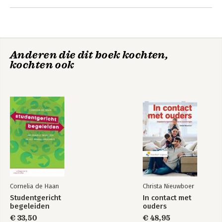
psychologie en psychopathologie en als senior onderzoeker
Andere boeken door Jakop Rigter
bij het lectoraat Jeugd & Opvoeding. Hij heeft meerdere
bestsellers geschreven op het gebied van de psychologie en
psychopathologie.
Anderen die dit boek kochten,
kochten ook
Het palet van de
Handboek
psychologie
ontwikkelingspsychop
bij kinderen en
jeugdigen
Cornelia de Haan
Christa Nieuwboer
Studentgericht
In contact met
begeleiden
ouders
€ 33,50
€ 48,95