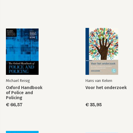
Ontwikkelingspsychopathologie
Basisboek
bij kinderen en
psychologie
jeugdigen
Bekijk alle boeken
Michael Reisig
Hans van Keken
Oxford Handbook
Voor het onderzoek
of Police and
Policing
€ 66,57
€ 35,95