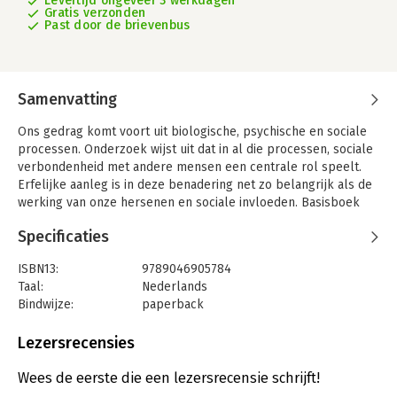
Levertijd ongeveer 3 werkdagen
Gratis verzonden
Past door de brievenbus
Samenvatting
Ons gedrag komt voort uit biologische, psychische en sociale
processen. Onderzoek wijst uit dat in al die processen, sociale
verbondenheid met andere mensen een centrale rol speelt.
Erfelijke aanleg is in deze benadering net zo belangrijk als de
werking van onze hersenen en sociale invloeden. Basisboek
Psychologie laat zien dat verfijnde mechanismen tot gedrag
Specificaties
leidt dat in eerste instantie irrationeel lijkt, maar eigenlijk het
resultaat is van een diepe sociale verbondenheid met andere
ISBN13:
9789046905784
mensen.
Taal:
Nederlands
De uitgave bespreekt de psychische processen die invloed
Bindwijze:
paperback
hebben op het sociaal functioneren van mensen zoals het
Uitgever:
Coutinho
denken, waarnemen en leren, maar ook motivatie, sociale
Verschijningsdatum:
21-8-2017
Lezersrecensies
omgang en communicatie. Voor professionals die veel met
andere mensen werken is het belangrijk om te weten waar
Hoofdrubriek:
Schoolboeken
Wees de eerste die een lezersrecensie schrijft!
gedrag door gestuurd wordt en hoe daar invloed op