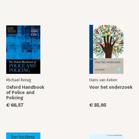
Ontwikkelingspsychopathologie
Basisboek
bij kinderen en
psychologie
jeugdigen
Bekijk alle boeken
Michael Reisig
Hans van Keken
Oxford Handbook
Voor het onderzoek
of Police and
Policing
€ 66,57
€ 35,95