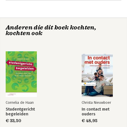
bij het lectoraat Jeugd & Opvoeding. Hij heeft meerdere
bestsellers geschreven op het gebied van de psychologie en
psychopathologie.
Anderen die dit boek kochten,
kochten ook
Het palet van de
Handboek
psychologie
ontwikkelingspsychop
bij kinderen en
jeugdigen
Cornelia de Haan
Christa Nieuwboer
Studentgericht
In contact met
begeleiden
ouders
€ 33,50
€ 48,95