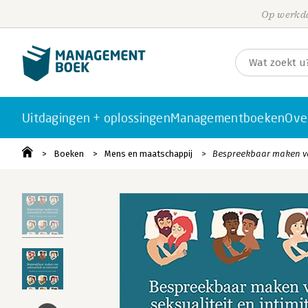
Op werkda
Uitdagingen + oplossingen
Managementboeken
Ove
Boeken
Mens en maatschappij
Bespreekbaar maken van