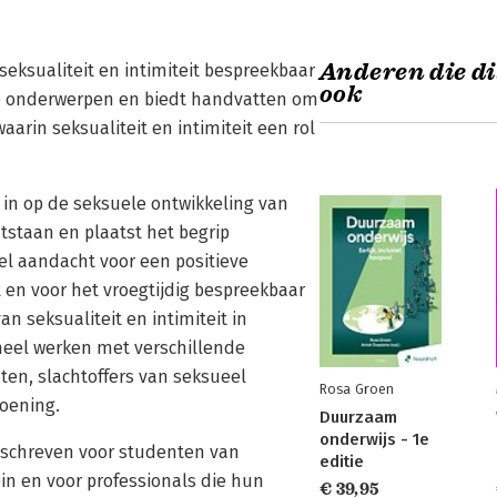
Anderen die di
seksualiteit en intimiteit bespreekbaar
ook
eze onderwerpen en biedt handvatten om
rin seksualiteit en intimiteit een rol
 in op de seksuele ontwikkeling van
staan en plaatst het begrip
eel aandacht voor een positieve
t en voor het vroegtijdig bespreekbaar
n seksualiteit en intimiteit in
oneel werken met verschillende
en, slachtoffers van seksueel
Rosa Groen
oening.
Duurzaam
onderwijs - 1e
geschreven voor studenten van
editie
ein en voor professionals die hun
€ 39,95