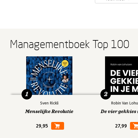
binnen de publieke ruimte. Binnen de opleiding Social 
ze betrokken bij de minor Werken in het Gedwongen Kade
thema's jeugdcriminaliteit, schuldhulpverlening en inte
Andere boeken door Malou Liebregt
Managementboek Top 100
Bekijk alle boeken
1
2
Sven Rickli
Robin Van Lohu
Menselijke Revolutie
De vier gekkies 
29,95
27,99