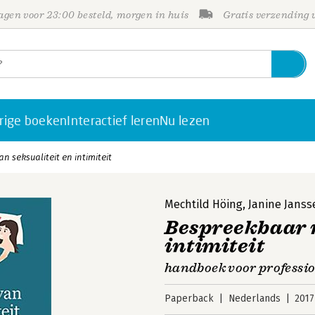
gen voor 23:00 besteld, morgen in huis
Gratis verzending
rige boeken
Interactief leren
Nu lezen
 seksualiteit en intimiteit
Mechtild Höing
,
Janine Janss
Bespreekbaar 
intimiteit
handboek voor professio
Paperback
Nederlands
2017