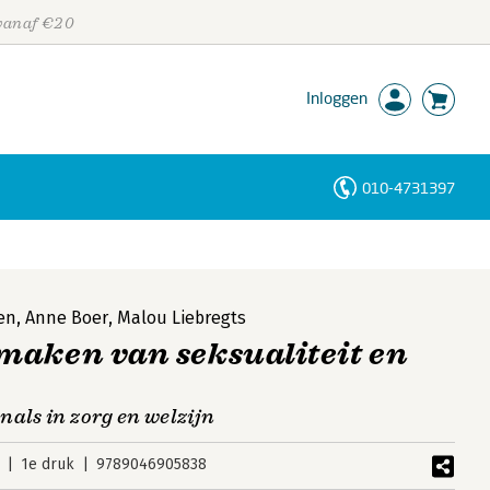
 vanaf €20
Inloggen
010-4731397
Personen
Trefwoorden
en
,
Anne Boer
,
Malou Liebregts
maken van seksualiteit en
nals in zorg en welzijn
1e druk
9789046905838