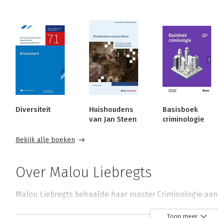
Diversiteit
Huishoudens
Basisboek
van Jan Steen
criminologie
Bekijk alle boeken
Over Malou Liebregts
Malou Liebregts behaalde haar master Criminologie aan 
Binnen het profiel Grootstedelijk Beleid onderzocht ze 
Toon meer