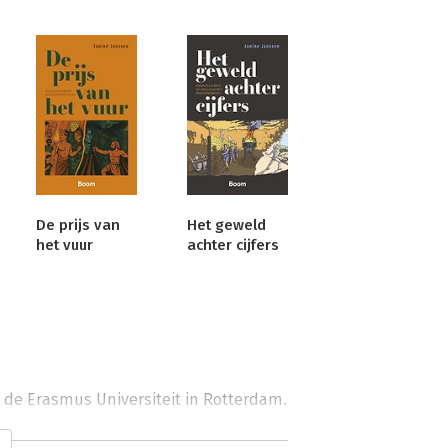
De prijs van
Het geweld
het vuur
achter cijfers
de Erasmus Universiteit in Rotterdam. 
de bewegingen van illegale jongeren 