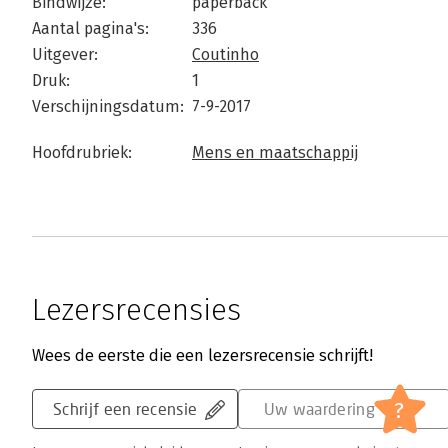
Bindwijze:
paperback
Aantal pagina's:
336
Uitgever:
Coutinho
Druk:
1
Verschijningsdatum:
7-9-2017
Hoofdrubriek:
Mens en maatschappij
Lezersrecensies
Wees de eerste die een lezersrecensie schrijft!
?
Schrijf een recensie
Uw waardering