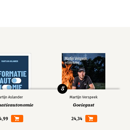
5
rtijn Aslander
Martijn Verspeek
matieautonomie
Goeiegast
4,99
24,34