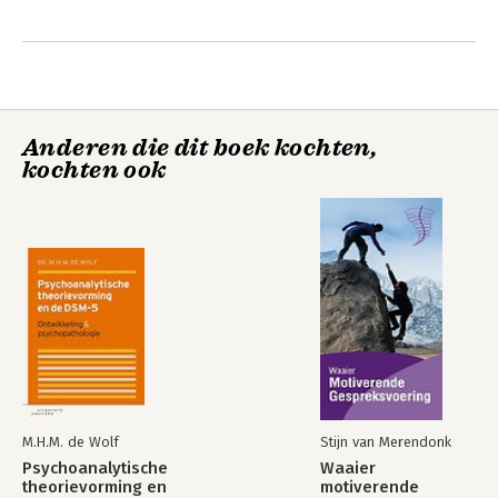
superviseert hij psychoanalytici in Oost-Europa.
Andere boeken door M.H.M. de Wolf
Anderen die dit boek kochten,
kochten ook
Psychoanalytische
theorievorming en
de DSM-5
M.H.M. de Wolf
Stijn van Merendonk
Bekijk alle boeken
Psychoanalytische
Waaier
theorievorming en
motiverende