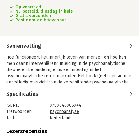
Op voorraad
Nu besteld, dinsdag in huis
Gratis verzonden
Past door de brievenbus
Samenvatting
Hoe functioneert het innerlijk leven van mensen en hoe kan
men daarin interveniëren? Inleiding in de psychoanalytische
theorie en behandelingen is een inleiding in het
psychoanalytische referentiekader. Het boek geeft een actueel
en volledig overzicht van de verschillende psychoanalytische
stromingen en sluit aan bij de DSM-5 classificatiesystematiek.
Specificaties
In het boek staat de ontwikkeling van het innerlijk in
procesmatige zin centraal. De auteur behandelt de theorie van
ISBN13:
9789046905944
de klassieke neurose en de meer structurele pathologie, en hij
Trefwoorden:
psychoanalyse
besteedt ruim aandacht aan de intake en indicatiestelling.
Taal:
Nederlands
Verder komen de verschillende behandelvarianten en
Bindwijze:
paperback
therapeutische interventiemethodieken aan de orde, van
Aantal pagina's:
303
Lezersrecensies
openleggend naar steunend en van langdurig naar kort. Er is
Uitgever:
Coutinho