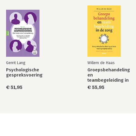
Gerrit Lang
Willem de Haas
Psychologische
Groepsbehandeling
gespreksvoering
en
teambegeleiding in
de zorg
€ 51,95
€ 55,95