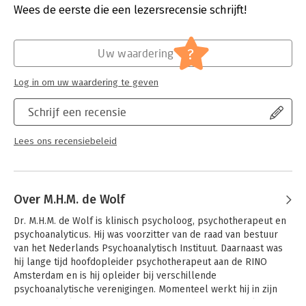
aandacht voor de interactionele invalshoek en de moderne
Druk:
3
Wees de eerste die een lezersrecensie schrijft!
opvattingen binnen de psychoanalyse. Ook het mentaliserend
Verschijningsdatum:
12-4-2018
vermogen komt aan bod: hoe kan het epistemisch vertrouwen
worden vergroot?
Hoofdrubriek:
Psychologie
?
Uw waardering
Deze derde herziene druk is volledig geactualiseerd. In
Log in om uw waardering te geven
vergelijking met de vorige druk is er meer plaats ingeruimd
voor het proces van intake en indicatiestelling. Het hoofdstuk
Schrijf een recensie
over de behandelvormen is verder uitgebreid en sluit aan bij
de beschikbare evidentie. De polariteit tussen verbondenheid
en autonomie, oftewel die tussen ‘relatie’ en ‘interpretatie’,
Lees ons recensiebeleid
komt in deze editie duidelijker naar voren.
Over M.H.M. de Wolf
Dr. M.H.M. de Wolf is klinisch psycholoog, psychotherapeut en 
psychoanalyticus. Hij was voorzitter van de raad van bestuur 
van het Nederlands Psychoanalytisch Instituut. Daarnaast was 
hij lange tijd hoofdopleider psychotherapeut aan de RINO 
Amsterdam en is hij opleider bij verschillende 
psychoanalytische verenigingen. Momenteel werkt hij in zijn 
eigen praktijk in Amsterdam, en doceert hij psychoanalyse en 