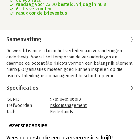
Op voorraad
Vandaag voor 23:00 besteld, vrijdag in huis
Gratis verzonden
Past door de brievenbus
Samenvatting
De wereld is meer dan in het verleden aan veranderingen
onderhevig. Vooral het tempo van de veranderingen en
daarmee de potentiële risico's vormen een belangrijk element
hierbij. Organisaties moeten goed kunnen inspelen op die
risico's. Inleiding risicomanagement beschrijft op een
toegankelijke manier de basisprincipes van risicomanagement.
Specificaties
Door de diverse stappen van het risicomanagementproces te
doorlopen, worden studenten zich bewust van de risico's
ISBN13:
9789046906613
waaraan organisaties blootgesteld worden, om vervolgens
Trefwoorden:
risicomanagement
verantwoorde keuzes te maken bij de mogelijke beheersing
Taal:
Nederlands
van de risico's.
Bindwijze:
paperback
Hoofdstuk 1 beschrijft de geschiedenis rondom de begrippen
Uitgever:
Coutinho
Lezersrecensies
risico en risicomanagement.
Druk:
1
Hoofdstuk 2 gaat in op enkele basisbegrippen die van
Verschijningsdatum:
4-2-2019
Wees de eerste die een lezersrecensie schrijft!