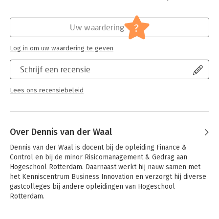
toepassing zijn voor het vakgebied risicomanagement.
In hoofdstuk 3 worden deze begrippen gekoppeld aan diverse
Hoofdrubriek:
Algemeen management
risicomanagementraamwerken en uiteindelijk aan het
?
Uw waardering
risicomanagementproces.
De diverse specifieke onderdelen van het
Log in om uw waardering te geven
risicomanagementproces worden in de daaropvolgende
hoofdstukken 4 tot en met 8 uitgebreid behandeld vanuit
Schrijf een recensie
verschillende perspectieven en invalshoeken.
Bij dit boek hoort een website met extra studiemateriaal. Dit
Lees ons recensiebeleid
materiaal bestaat uit een begrippentrainer en een
casusopdracht. Voor docenten die het boek verplicht
voorschrijven is er op aanvraag docentenmateriaal beschikbaar
in de vorm van powerpoints.
Over Dennis van der Waal
Voor veel verschillende studierichtingen in het hoger
Dennis van der Waal is docent bij de opleiding Finance & 
onderwijs geldt dat risicomanagement van belang is. Denk aan
Control en bij de minor Risicomanagement & Gedrag aan 
opleidingen als Accountancy, Bedrijfskunde, Business Studies,
Hogeschool Rotterdam. Daarnaast werkt hij nauw samen met 
Finance & Control, Facility management en Integrale
het Kenniscentrum Business Innovation en verzorgt hij diverse 
veiligheidskunde. Daarnaast is het boek geschikt voor
gastcolleges bij andere opleidingen van Hogeschool 
professionals die werkzaam zijn binnen deze vakgebieden.
Rotterdam.