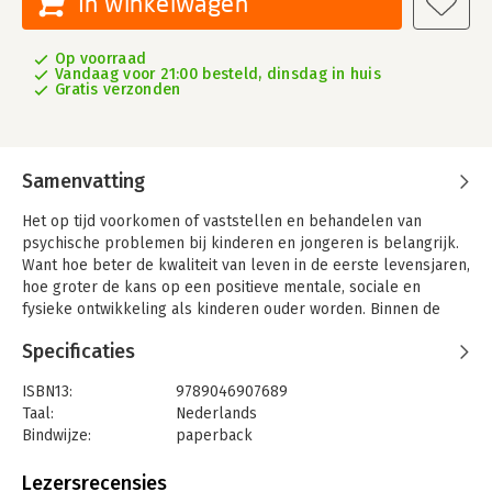
In winkelwagen
Op voorraad
Vandaag voor 21:00 besteld, dinsdag in huis
Gratis verzonden
Samenvatting
Het op tijd voorkomen of vaststellen en behandelen van
psychische problemen bij kinderen en jongeren is belangrijk.
Want hoe beter de kwaliteit van leven in de eerste levensjaren,
hoe groter de kans op een positieve mentale, sociale en
fysieke ontwikkeling als kinderen ouder worden. Binnen de
ontwikkelingspsychopathologie zijn criteria beschreven die
Specificaties
helpen een normale ontwikkeling te onderscheiden van een
(mogelijk) afwijkende ontwikkeling. Daarbij is er aandacht voor
ISBN13:
9789046907689
het kind, maar ook voor het gezin en de bredere context
Taal:
Nederlands
waarin het kind opgroeit. In deze uitgave komen het ontstaan
Bindwijze:
paperback
en het beloop van psychische aandoeningen aan bod en wordt
Aantal pagina's:
480
de rol van hulpverleners bij het signaleren en de
Uitgever:
Coutinho
Lezersrecensies
behandelingsmogelijkheden uitgewerkt.