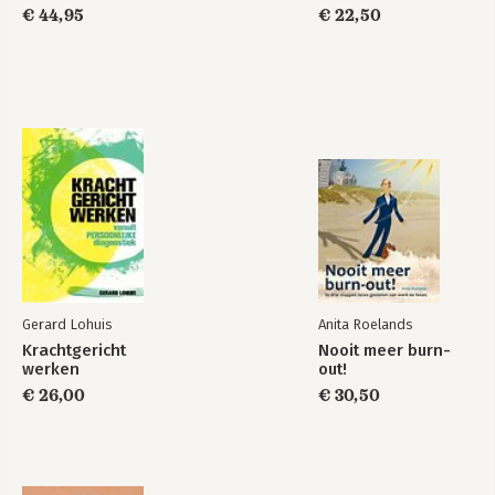
stress, agressie en veerkracht.
€ 44,95
€ 22,50
Basisboek
Basisboek
psychologie
psychologie
Bekijk alle boeken
Gerard Lohuis
Anita Roelands
Krachtgericht
Nooit meer burn-
werken
out!
€ 26,00
€ 30,50