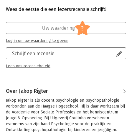
Druk:
4
In Ontwikkelingspsychopathologie bij kinderen en jeugdigen
Verschijningsdatum:
23-12-2021
Wees de eerste die een lezersrecensie schrijft!
bespreken de auteurs de meest voorkomende psychische
aandoeningen waar kinderen aan kunnen lijden. Zij beschrijven
Hoofdrubriek:
Psychologie
per aandoening eerst hoe de normale ontwikkeling van
?
Uw waardering
kinderen er op dat gebied uitziet en besteden daarbij aandacht
aan fysieke, cognitieve, sociaal-emotionele en
Log in om uw waardering te geven
maatschappelijke aspecten. Daarna lichten ze toe wat er mis
kan gaan als een kind een psychische aandoening heeft en
Schrijf een recensie
zetten ze op een rijtje welke rol biologische en
omgevingsfactoren daarbij spelen. Tot slot er aandacht voor de
Lees ons recensiebeleid
behandelingsmogelijkheden die er zijn voor kinderen met
psychische aandoeningen.
Het boek is geschikt voor studenten van de hogere sociale
studies, het hoger gezondheidszorgonderwijs studenten aan
Over Jakop Rigter
lerarenopleidingen en studenten van andere opleidingen in het
hoger onderwijs waar aandacht is voor psychopathologie.
Jakop Rigter is als docent psychologie en psychopathologie 
Daarnaast vormt het ook voor professionals een nuttig en
verbonden aan de Haagse Hogeschool. Hij is daar werkzaam bij 
beknopt overzicht.
de Academie voor Sociale Professies en het kenniscentrum 
Handboek ontwikkelingspsychopathologie bij kinderen en
Jeugd & Opvoeding. Bij Uitgeverij Coutinho verschenen 
jeugdigen
eveneens van zijn hand Psychologie voor de praktijk en 
Naast deze inleiding is ook Handboek
Ontwikkelingspsychopathologie bij kinderen en jeugdigen.
ontwikkelingspsychopathologie bij kinderen en jeugdigen