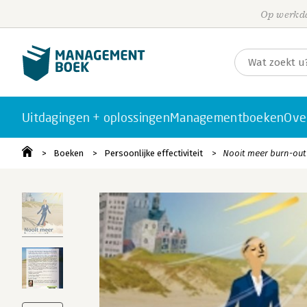
Op werkda
Uitdagingen + oplossingen
Managementboeken
Ove
Boeken
Persoonlijke effectiviteit
Nooit meer burn-out