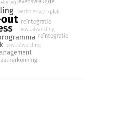
levensvreugde
iekeren
ling
werkplek
werkplek
-out
reïntegratie
ess
bewustwording
reïntegratie
programma
k
bewustwording
management
naalherkenning