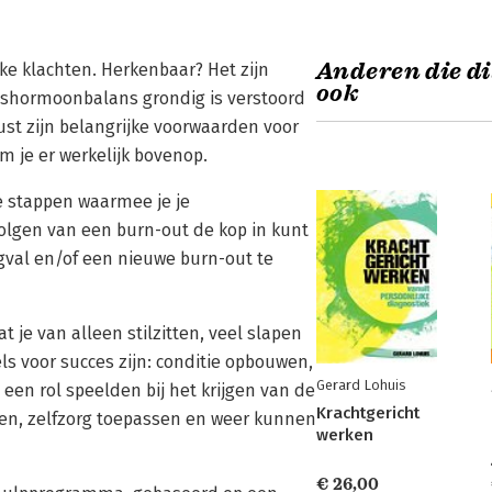
Anderen die di
jke klachten. Herkenbaar? Het zijn
ook
esshormoonbalans grondig is verstoord
ust zijn belangrijke voorwaarden voor
m je er werkelijk bovenop.
ie stappen waarmee je je
olgen van een burn-out de kop in kunt
val en/of een nieuwe burn-out te
at je van alleen stilzitten, veel slapen
ls voor succes zijn: conditie opbouwen,
Gerard Lohuis
een rol speelden bij het krijgen van de
Krachtgericht
gen, zelfzorg toepassen en weer kunnen
werken
€ 26,00