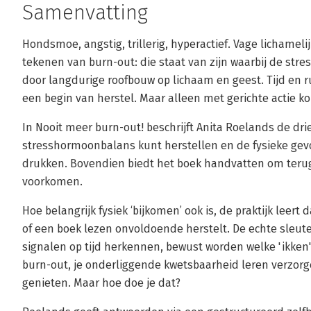
Samenvatting
Hondsmoe, angstig, trillerig, hyperactief. Vage lichameli
tekenen van burn-out: die staat van zijn waarbij de str
door langdurige roofbouw op lichaam en geest. Tijd en r
een begin van herstel. Maar alleen met gerichte actie ko
In Nooit meer burn-out! beschrijft Anita Roelands de dr
stresshormoonbalans kunt herstellen en de fysieke gev
drukken. Bovendien biedt het boek handvatten om terug
voorkomen.
Hoe belangrijk fysiek ‘bijkomen’ ook is, de praktijk leert d
of een boek lezen onvoldoende herstelt. De echte sleute
signalen op tijd herkennen, bewust worden welke 'ikken' 
burn-out, je onderliggende kwetsbaarheid leren verzor
genieten. Maar hoe doe je dat?