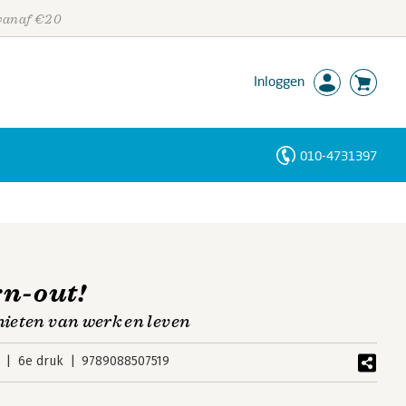
 vanaf €20
Inloggen
010-4731397
Personen
Trefwoorden
rn-out!
nieten van werk en leven
6e druk
9789088507519