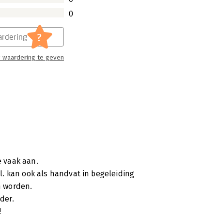
0
?
rdering
 waardering te geven
e vaak aan.
. kan ook als handvat in begeleiding
n worden.
der.
!