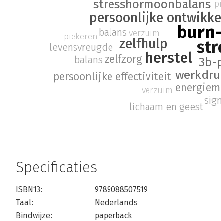
stresshormoonbalans
p
persoonlijke ontwikke
burn
balans
verzuim
piekeren
zelfhulp
str
levensvreugde
herstel
zelfzorg
balans
3b-
werkdru
persoonlijke effectiviteit
energie
verzuim
sig
lichaam en geest
Specificaties
ISBN13:
9789088507519
Taal:
Nederlands
Bindwijze:
paperback