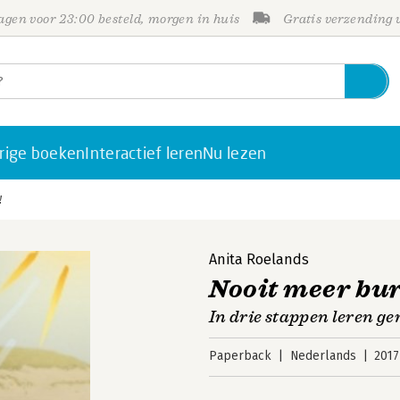
gen voor 23:00 besteld, morgen in huis
Gratis verzending
rige boeken
Interactief leren
Nu lezen
!
Anita Roelands
Nooit meer bu
In drie stappen leren ge
Paperback
Nederlands
2017