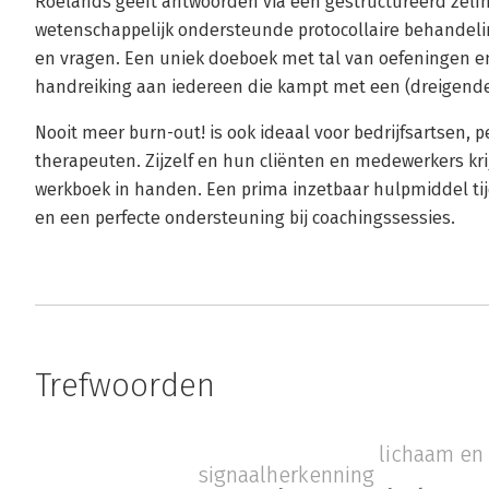
Roelands geeft antwoorden via een gestructureerd zel
wetenschappelijk ondersteunde protocollaire behandeling.
en vragen. Een uniek doeboek met tal van oefeningen e
handreiking aan iedereen die kampt met een (dreigende
Nooit meer burn-out! is ook ideaal voor bedrijfsartsen, 
therapeuten. Zijzelf en hun cliënten en medewerkers kri
werkboek in handen. Een prima inzetbaar hulpmiddel ti
en een perfecte ondersteuning bij coachingssessies.
Trefwoorden
lichaam en
signaalherkenning