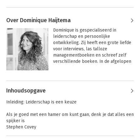
Over Dominique Haijtema
Dominique is gespecialiseerd in 
leiderschap en persoonlijke 
ontwikkeling. Zij heeft een grote liefde 
voor interviews, las talloze 
managementboeken en schreef zelf 
verschillende boeken. In de afgelopen 
jaren werkte zij o.a. als hoofdredacteur 
bij tijdschrift Management Team en als 
Andere boeken door Dominique
verslaggever bij kranten als Het 
Haijtema
Financieele Dagblad en Het Parool. Ook 
Inhoudsopgave
schreef zij als freelance journalist voor 
tijdschriften als Happinez en 
Inleiding: Leiderschap is een keuze
Psychologie Magazine. Dominique is 
moderator bij het European Leadership 
Als je goed met een hamer om kunt gaan, denk je dat alles een
Platform (ELP) en gastdocent bij o.a. 
spijker is
AOG School of Management. Haar 
Stephen Covey
nieuwste boek 'De Heilige Graal. Een 
zoektocht naar leiderschap' verschijnt 
Visie zonder actie is hallucinatie