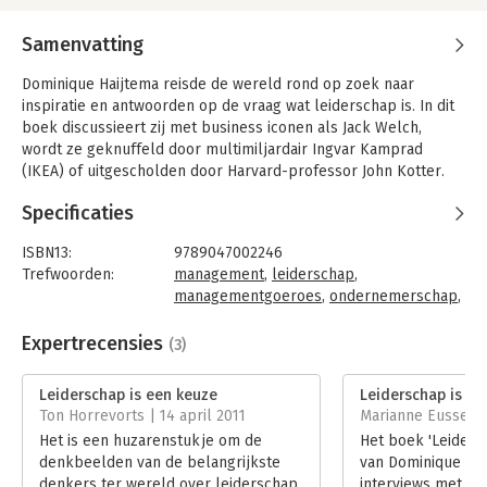
Samenvatting
Dominique Haijtema reisde de wereld rond op zoek naar
inspiratie en antwoorden op de vraag wat leiderschap is. In dit
boek discussieert zij met business iconen als Jack Welch,
wordt ze geknuffeld door multimiljardair Ingvar Kamprad
(IKEA) of uitgescholden door Harvard-professor John Kotter.
In 26 bijzondere portretten presenteert zij het gedachtegoed
Specificaties
van wereldleiders en managementgoeroes en laat zien wat er
nodig is om topprestaties te leveren. Leiderschap is vooral een
ISBN13:
9789047002246
keuze. Het is geen vaardigheid die je op een businessschool
Trefwoorden:
management
,
leiderschap
,
leert. Net als bij golfsurfen zul je vroeg of laat het water in
managementgoeroes
,
ondernemerschap
,
moeten en met vallen en opstaan moeten leren.
leidinggeven
,
succesfactoren
,
interviews
,
inspiratie
Expertrecensies
(3)
Het resultaat van haar zoektocht is een prachtige weergave
Taal:
Nederlands
van de schoonheid en complexiteit van leiderschap. Leer
Bindwijze:
paperback
Leiderschap is een keuze
Leiderschap is ee
bijvoorbeeld van Desmond Tutu hoe krachtig compassie is en
Aantal pagina's:
255
Ton Horrevorts | 14 april 2011
Marianne Eussen |
van Jim Collins wat het betekent om excellent te zijn.
Uitgever:
Business Contact
Het is een huzarenstukje om de
Het boek 'Leiders
Druk:
1
'Door haar confronterende aanpak zet Dominique deze global
denkbeelden van de belangrijkste
van Dominique Hai
Verschijningsdatum:
1-4-2010
leaders op scherp' -
denkers ter wereld over leiderschap
interviews met we