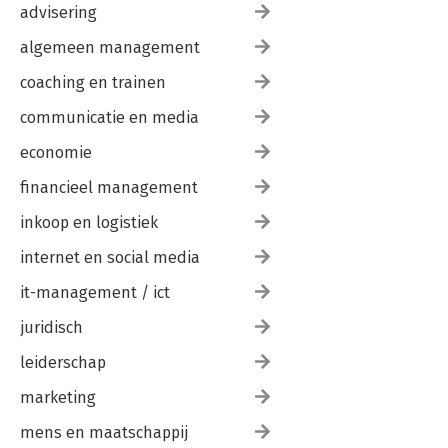
advisering
De werkvloer is de beste universiteit
Ingvar Kamprad
algemeen management
Leiderschap moet je verdienen
coaching en trainen
Frederik Willem de Klerk
communicatie en media
Wij horen allemaal bij elkaar
economie
Desmond Tutu
financieel management
Over de auteur
inkoop en logistiek
internet en social media
it-management / ict
juridisch
leiderschap
marketing
mens en maatschappij