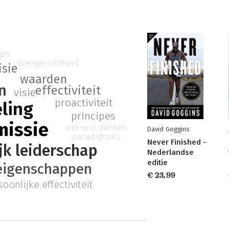
gen
doelgerichtheid
isie
waarden
n
effectiviteit
visie
proactiviteit
ling
principes
missie
win-win denken
David Goggins
paradigma's
Never Finished -
jk leiderschap
Nederlandse
editie
eigenschappen
€ 23,99
oonlijke effectiviteit