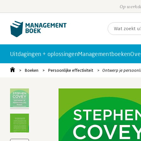
Op werkda
Uitdagingen + oplossingen
Managementboeken
Ove
Boeken
Persoonlijke effectiviteit
Ontwerp je persoonli