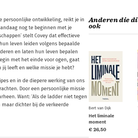
Anderen die di
ersoonlijke ontwikkeling, reikt je in
ook
 vandaag nog te beginnen met je
schappen’ stelt Covey dat effectieve
hun leven leiden volgens bepaalde
nderen en laten hun leven bepalen
Begin met het einde voor ogen, gaat
ij leeft en welke missie je hebt?
cipes en in de diepere werking van ons
rachten. Door een persoonlijke missie
aarheen. Want: ‘Als de ladder niet tegen
en maar dichter bij de verkeerde
Bert van Dijk
Het liminale
moment
€ 26,50