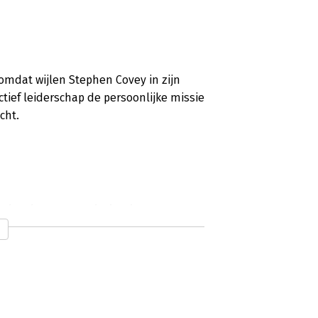
omdat wijlen Stephen Covey in zijn
tief leiderschap de persoonlijke missie
cht.
richting en realiteitszin'
oek biedt de lezer een stevige basis om
p koers te blijven ondanks de