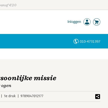
 vanaf €20
Inloggen
010-4731397
Personen
Trefwoorden
soonlijke missie
r ogen
1e druk
9789047012177