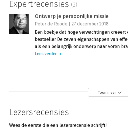
Expertrecensies
(2)
Ontwerp je persoonlijke missie
Peter de Roode | 27 december 2018
Een boekje dat hoge verwachtingen creëert 
bestseller De zeven eigenschappen van effec
als een belangrijk onderwerp naar voren bra
Lees verder
Ontwerp je persoonlijke missie - 'Geeft 
Annemiek Smans | 6 december 2018
Toon meer
Waar een klein boek groot in kan zijn! Dit b
de focus op je doelen scherp te houden en o
Lezersrecensies
onvermijdelijke hobbels op de weg.
Lees verder
Wees de eerste die een lezersrecensie schrijft!