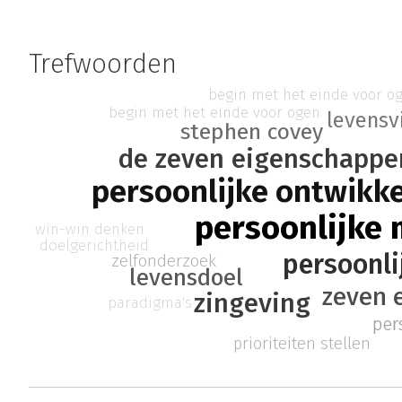
Trefwoorden
begin met het einde voor o
begin met het einde voor ogen
levensv
stephen covey
de zeven eigenschappe
persoonlijke ontwikke
persoonlijke 
win-win denken
doelgerichtheid
persoonli
zelfonderzoek
levensdoel
zeven 
zingeving
paradigma's
pers
prioriteiten stellen