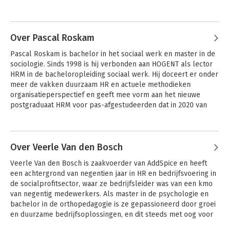
De auteursopbrengsten van dit boek gaan naar de Koning
In 2016 richt hij met Mooi Werk Makers zijn eigen HR-bedrijf op 
Boudewijnstichting en zullen worden aangewend voor
en begeleidt hij werkgevers op weg naar een duurzamere, 
projecten die werken aan inclusie op de reguliere
inclusievere organisatie. Het anders inrichten van werk ofwel 
arbeidsmarkt.
job redesign ziet hij daarbij als een belangrijke sleutel. Die 
Over Pascal Roskam
sleutel geeft hij niet alleen mee aan de huidige, maar ook aan 
Met medewerking van: Basselé Nikolaj , Borghouts-van de Pas
Pascal Roskam is bachelor in het sociaal werk en master in de 
de toekomstige HR-professionals. Bart is als docent-
Irmgard , Dorenbosch Luc , Freese Charissa , Gielens Tim ,
sociologie. Sinds 1998 is hij verbonden aan HOGENT als lector 
onderzoeker verbonden aan Odisee Hogeschool in Brussel en 
Henssen Bart , Janssens Geert , Kenis Hanne , Lehembre
HRM in de bacheloropleiding sociaal werk. Hij doceert er onder 
de UCLL in Leuven. 

Fréderic , Leroy Hannes , Moens Bart , Mortelmans Annick ,
meer de vakken duurzaam HR en actuele methodieken 
Notebaert Stefanie , Roskam Pascal , Ryckewaert Leen , Van
organisatieperspectief en geeft mee vorm aan het nieuwe 
Hij is promotor van meerdere onderzoeksprojecten, waarin 
den Abeele Fien , Van den Bosch Veerle , Vanderweyden Katrijn
postgraduaat HRM voor pas-afgestudeerden dat in 2020 van 
gewerkt wordt rond de inclusieve arbeidsmarkt. Bart kijkt 
, Vansteenkiste Sarah , Vantomme Eva
start ging. 

daarbij naar zowel de aanbod- als de vraagzijde van de 
arbeidsmarkt en onderzoekt wat er nodig is om deze twee met 
Als onderzoeker en dienstverlener verzorgt hij workshops 
elkaar te verbinden.
rond het versterken van de samenwerking tussen 
Over Veerle Van den Bosch
verschillende leeftijdsgroepen op de werkvloer 
Veerle Van den Bosch is zaakvoerder van AddSpice en heeft 
(www.generatiebril.be), gebaseerd op het ESF-project Werken 
een achtergrond van negentien jaar in HR en bedrijfsvoering in 
aan Intergenerationele Samenwerking en Expertise (WISE, 
de socialprofitsector, waar ze bedrijfsleider was van een kmo 
2012-2015). 

van negentig medewerkers. Als master in de psychologie en 
bachelor in de orthopedagogie is ze gepassioneerd door groei 
Recent was hij betrokken bij het ESF-project Duurzame 
en duurzame bedrijfsoplossingen, en dit steeds met oog voor 
instroom in de horeca (2019-2020) met het oog op het 
maatschappelijk verantwoorde bedrijfsvoering. 

activeren van groepen uit de niet-actieve arbeidsreserve. Hij is 