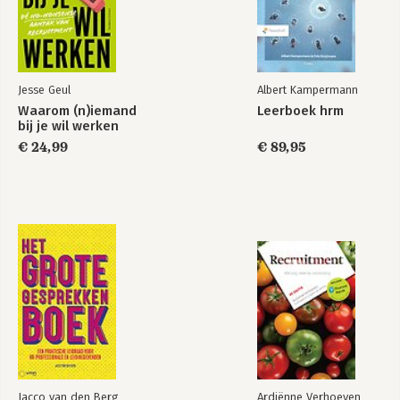
Hoofdstuk 4.2 - Draagvlak creëren
Bart Henssen, Odisee
Hoofdstuk 4.3 - Sleutelen aan het werk: slim (her)inrichten van
jobs
Luc Dorenbosch, Universiteit Tilburg & Bart Moens, Odisee
Jesse Geul
Albert Kampermann
Hoofdstuk 5.1 - Werving en employer branding
Waarom (n)iemand
Leerboek hrm
Fréderic Lehembre
bij je wil werken
Hoofdstuk 5.2 - Selectie zonder blinde vlekken
€ 24,99
€ 89,95
Fréderic Lehembre
Hoofdstuk 5.3 - Praktische aanpassingen aan de werkpost
Nikolaj Basselé, VDAB
Hoofdstuk 5.4 - Onthaal en inwerking
Eva Vantomme, Mentor
Hoofdstuk 6.1 - Werkbaar werk
Stefanie Notebaert & Katrijn Vanderweyden, Stichting Innovatie
en Arbeid
Hoofdstuk 6.2 - Begeleiding: interne/externe jobcoaching
Leen Ryckewaert & Annick Mortelmans, Emino
Hoofdstuk 6.3 - Duurzame inzetbaarheid
Tim Gielens, Odisee
Hoofdstuk 7 - Help, divers talent overboord!
Hanne Kenis, Back-IN
Jacco van den Berg
Ardiënne Verhoeven