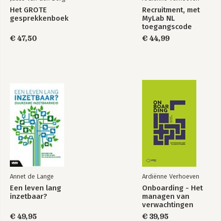
Hoofdstuk 8.1 - Investeren in inclusief werkgeven: een nice- of
Het GROTE
Recruitment, met
must-do?
gesprekkenboek
MyLab NL
Geert Janssens, Etion
toegangscode
Hoofdstuk 8.2 - Universal design for workplaces: eutopie of
€ 47,50
€ 44,99
utopie?
Fien Van den Abeele
Annet de Lange
Ardiënne Verhoeven
Een leven lang
Onboarding - Het
inzetbaar?
managen van
verwachtingen
€ 49,95
€ 39,95