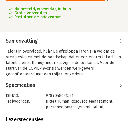
Nu besteld, woensdag in huis
Gratis verzonden
Past door de brievenbus
Samenvatting
Talent in overvloed, huh? De afgelopen jaren zijn we om de
oren geslagen met de boodschap dat er een enorm tekort aan
talent is en zelfs nog meer zal zijn in de toekomst. Voor de
start van de COVID-19-crisis werden werkgevers
geconfronteerd met een (bijna) ongeziene
arbeidsmarktkrapte. Vacatures raakten moeilijk ingevuld.
Specificaties
Werkgevers vochten als het ware om talent. De COVID-19-crisis
heeft die strijd enigszins op een lager pitje gezet, ook al
ISBN13:
9789048641581
blijven vele werkgevers zelfs in volle COVID-19-tijden
Trefwoorden:
HRM (Human Resource Management)
,
schreeuwen om talent. Eens de pandemie onder controle is,
personeelsmanagement
,
talent
,
zal de war for talent weer in alle hevigheid woeden.
talentmanagement
Een tekort aan talent … en dat terwijl honderdduizenden
Taal:
Nederlands
Lezersrecensies
mensen werkloos aan de kant staan? Kortgeschoolden, 55-
Bindwijze:
paperback